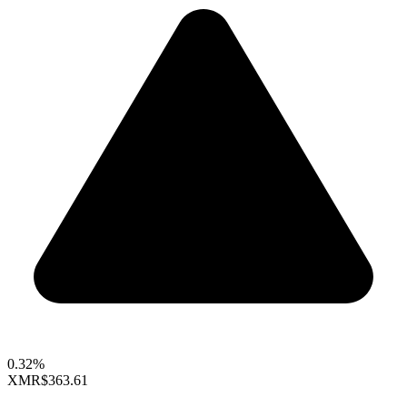
0.32%
XMR
$363.61