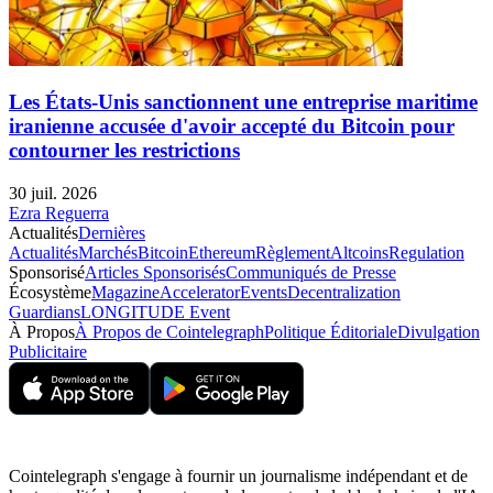
Les États-Unis sanctionnent une entreprise maritime
iranienne accusée d'avoir accepté du Bitcoin pour
contourner les restrictions
30 juil. 2026
Ezra Reguerra
Actualités
Dernières
Actualités
Marchés
Bitcoin
Ethereum
Règlement
Altcoins
Regulation
Sponsorisé
Articles Sponsorisés
Communiqués de Presse
Écosystème
Magazine
Accelerator
Events
Decentralization
Guardians
LONGITUDE Event
À Propos
À Propos de Cointelegraph
Politique Éditoriale
Divulgation
Publicitaire
Cointelegraph s'engage à fournir un journalisme indépendant et de