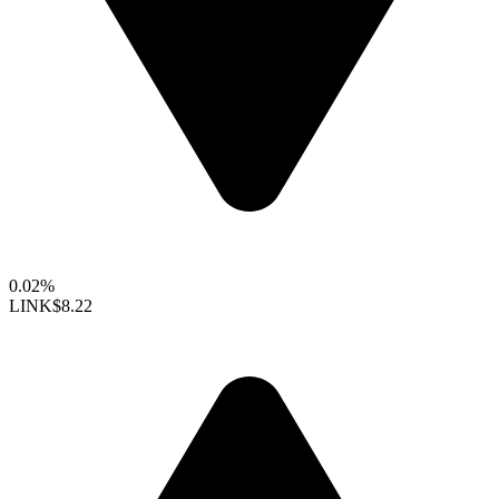
0.02%
LINK
$8.22