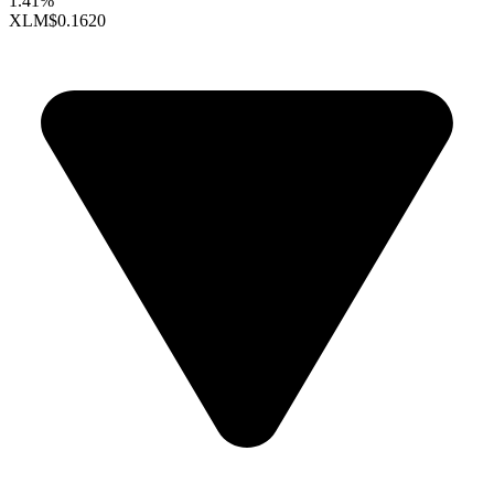
1.41%
XLM
$0.1620