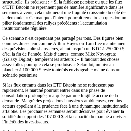
structurelle. Ils précisent : « Si la faiblesse persiste ou que les flux
d’ETF Bitcoin ne reprennent pas de manière significative dans les
semaines à venir, cela indiquerait une fragilité croissante du côté de
la demande. » Ce manque d’intérêt pourrait remettre en question un
pilier fondamental des rallyes précédents : l'accumulation
institutionnelle régulière.
Ce scénario n'est cependant pas partagé par tous. Des figures bien
connues du secteur comme Arthur Hayes ou Tom Lee maintiennent
des prévisions ultra-haussières, allant jusqu’à un BTC à 250 000 $
d’ici la fin de l’année. Mais d’autres, comme Mike Novogratz
(Galaxy Digital), tempèrent les ardeurs : « Il faudrait des choses
assez folles pour que cela se produise. » Selon lui, un niveau
plancher à 100 000 $ reste toutefois envisageable même dans un
scénario pessimiste.
Si les flux entrants dans les ETF Bitcoin ne se redressent pas
rapidement, le marché pourrait entrer dans une phase de
consolidation prolongée, marquée par une fragilité accrue de la
demande. Malgré des projections haussières ambitieuses, certains
acteurs appellent à la prudence face à une dynamique institutionnelle
affaiblie. Les prochaines semaines seront décisives pour évaluer la
solidité du support des 107 000 $ et la capacité du marché à raviver
l’intérêt des investisseurs.