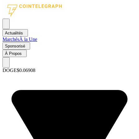
Actualités
Marchés
À la Une
Sponsorisé
À Propos
DOGE
$0.06908