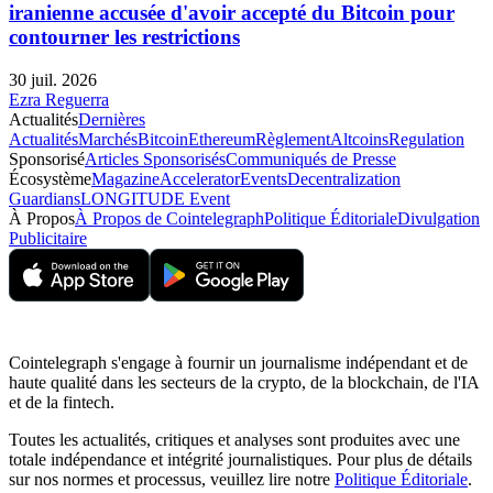
iranienne accusée d'avoir accepté du Bitcoin pour
contourner les restrictions
30 juil. 2026
Ezra Reguerra
Actualités
Dernières
Actualités
Marchés
Bitcoin
Ethereum
Règlement
Altcoins
Regulation
Sponsorisé
Articles Sponsorisés
Communiqués de Presse
Écosystème
Magazine
Accelerator
Events
Decentralization
Guardians
LONGITUDE Event
À Propos
À Propos de Cointelegraph
Politique Éditoriale
Divulgation
Publicitaire
Cointelegraph s'engage à fournir un journalisme indépendant et de
haute qualité dans les secteurs de la crypto, de la blockchain, de l'IA
et de la fintech.
Toutes les actualités, critiques et analyses sont produites avec une
totale indépendance et intégrité journalistiques. Pour plus de détails
sur nos normes et processus, veuillez lire notre
Politique Éditoriale
.