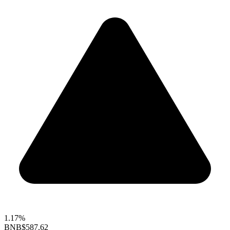
1.17%
BNB
$587.62