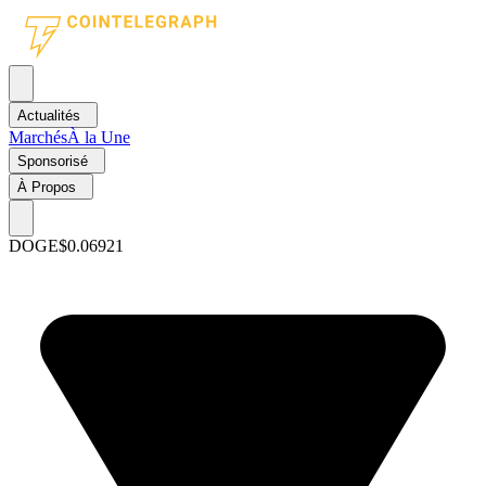
Actualités
Marchés
À la Une
Sponsorisé
À Propos
DOGE
$0.06921