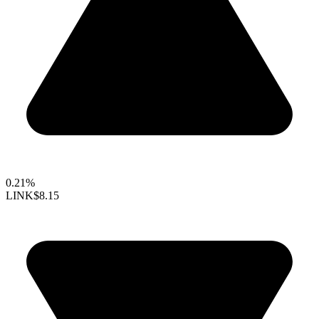
0.21%
LINK
$8.15