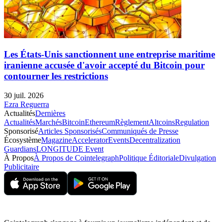
Les États-Unis sanctionnent une entreprise maritime
iranienne accusée d'avoir accepté du Bitcoin pour
contourner les restrictions
30 juil. 2026
Ezra Reguerra
Actualités
Dernières
Actualités
Marchés
Bitcoin
Ethereum
Règlement
Altcoins
Regulation
Sponsorisé
Articles Sponsorisés
Communiqués de Presse
Écosystème
Magazine
Accelerator
Events
Decentralization
Guardians
LONGITUDE Event
À Propos
À Propos de Cointelegraph
Politique Éditoriale
Divulgation
Publicitaire