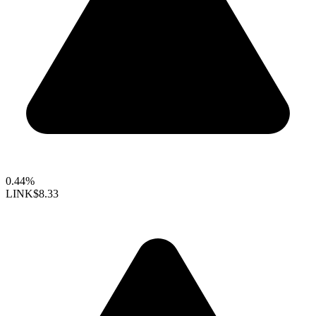
0.44%
LINK
$8.33