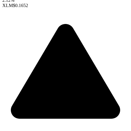
2.12%
XLM
$0.1652