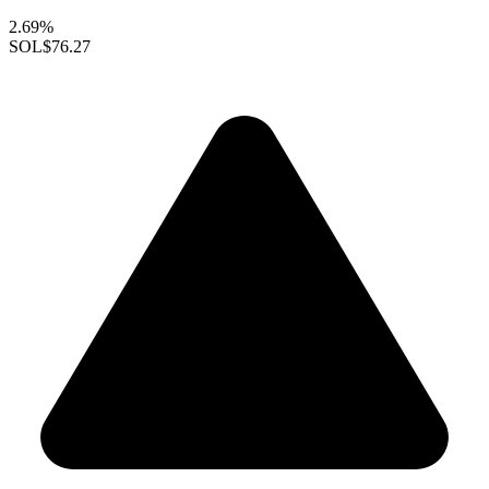
2.69%
SOL
$76.27