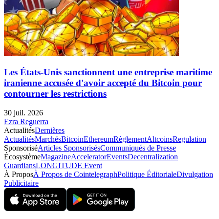
Les États-Unis sanctionnent une entreprise maritime
iranienne accusée d'avoir accepté du Bitcoin pour
contourner les restrictions
30 juil. 2026
Ezra Reguerra
Actualités
Dernières
Actualités
Marchés
Bitcoin
Ethereum
Règlement
Altcoins
Regulation
Sponsorisé
Articles Sponsorisés
Communiqués de Presse
Écosystème
Magazine
Accelerator
Events
Decentralization
Guardians
LONGITUDE Event
À Propos
À Propos de Cointelegraph
Politique Éditoriale
Divulgation
Publicitaire