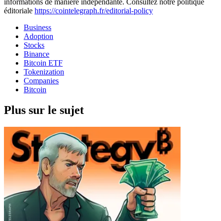
informations de manière indépendante. Consultez notre politique
éditoriale
https://cointelegraph.fr/editorial-policy
Business
Adoption
Stocks
Binance
Bitcoin ETF
Tokenization
Companies
Bitcoin
Plus sur le sujet