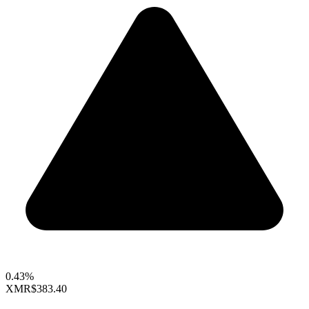
0.43%
XMR
$383.40