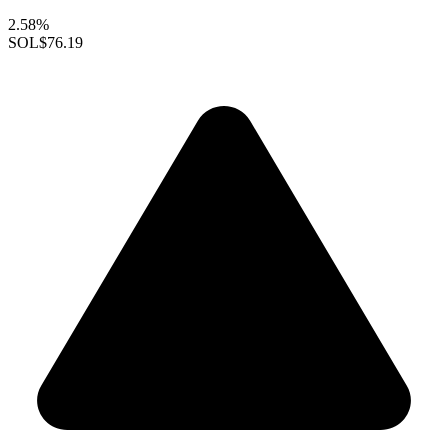
2.58%
SOL
$76.19