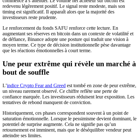
commence à s’atténuer. Le volume net acheteur sur bitcoin est
redevenu légèrement positif. Le signal reste modeste, mais son
timing est significatif. Il apparaît alors que la majorité des
investisseurs reste prudente.
Le renforcement du fonds SAFU renforce cette lecture. En
augmentant ses réserves en bitcoin dans un contexte de volatilité et
de défiance, Binance adopte une posture qui traduit une vision à
moyen terme. Ce type de décision institutionnelle pèse davantage
que les réactions émotionnelles à court terme.
Une peur extrême qui révèle un marché à
bout de souffle
L’
indice Crypto Fear and Greed
est tombé en zone de peur extrême,
un niveau rarement observé. Ce chiffre reflète une perte de
confiance marquée. Les investisseurs réduisent leur exposition. Les
tentatives de rebond manquent de conviction.
Historiquement, ces phases correspondent souvent à un point de
saturation émotionnelle. Lorsque le pessimisme devient dominant, le
potentiel de surprise augmente. Cela ne signifie pas qu’un
retournement est imminent, mais que le déséquilibre vendeur peut
atteindre ses limites.