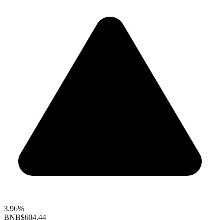
3.96%
BNB
$604.44