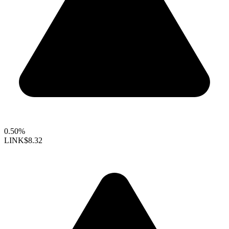
0.50%
LINK
$8.32