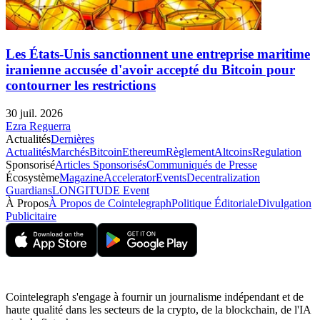
Les États-Unis sanctionnent une entreprise maritime
iranienne accusée d'avoir accepté du Bitcoin pour
contourner les restrictions
30 juil. 2026
Ezra Reguerra
Actualités
Dernières
Actualités
Marchés
Bitcoin
Ethereum
Règlement
Altcoins
Regulation
Sponsorisé
Articles Sponsorisés
Communiqués de Presse
Écosystème
Magazine
Accelerator
Events
Decentralization
Guardians
LONGITUDE Event
À Propos
À Propos de Cointelegraph
Politique Éditoriale
Divulgation
Publicitaire
Cointelegraph s'engage à fournir un journalisme indépendant et de
haute qualité dans les secteurs de la crypto, de la blockchain, de l'IA