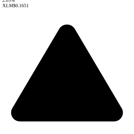
2.03%
XLM
$0.1651