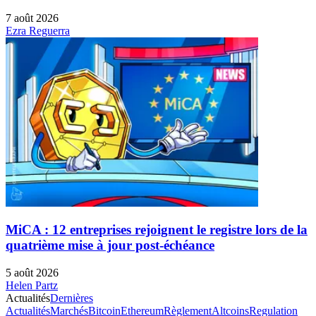
7 août 2026
Ezra Reguerra
MiCA : 12 entreprises rejoignent le registre lors de la
quatrième mise à jour post-échéance
5 août 2026
Helen Partz
Actualités
Dernières
Actualités
Marchés
Bitcoin
Ethereum
Règlement
Altcoins
Regulation