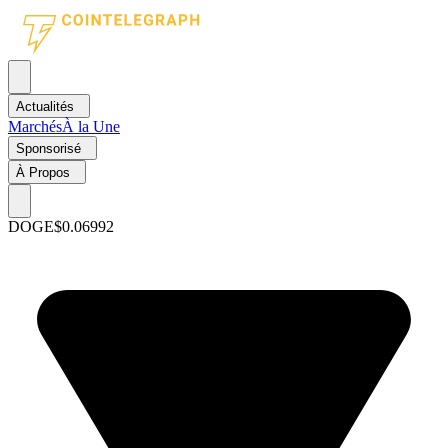
Actualités
Marchés
À la Une
Sponsorisé
À Propos
DOGE
$0.06992