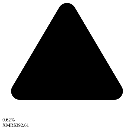
0.62%
XMR
$392.61