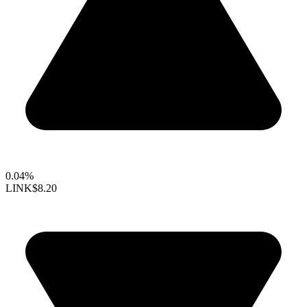
0.04%
LINK
$8.20