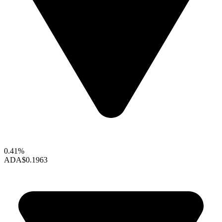
0.41%
ADA
$0.1963