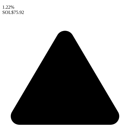
1.22%
SOL
$75.92