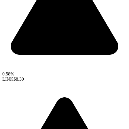
0.58%
LINK
$8.30