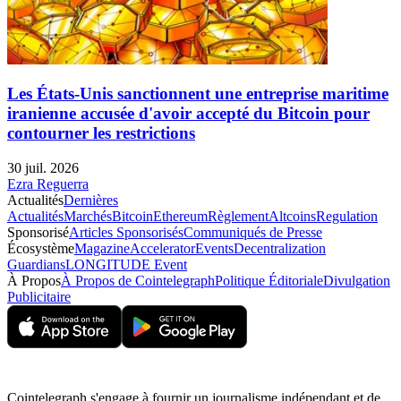
Les États-Unis sanctionnent une entreprise maritime
iranienne accusée d'avoir accepté du Bitcoin pour
contourner les restrictions
30 juil. 2026
Ezra Reguerra
Actualités
Dernières
Actualités
Marchés
Bitcoin
Ethereum
Règlement
Altcoins
Regulation
Sponsorisé
Articles Sponsorisés
Communiqués de Presse
Écosystème
Magazine
Accelerator
Events
Decentralization
Guardians
LONGITUDE Event
À Propos
À Propos de Cointelegraph
Politique Éditoriale
Divulgation
Publicitaire
Cointelegraph s'engage à fournir un journalisme indépendant et de