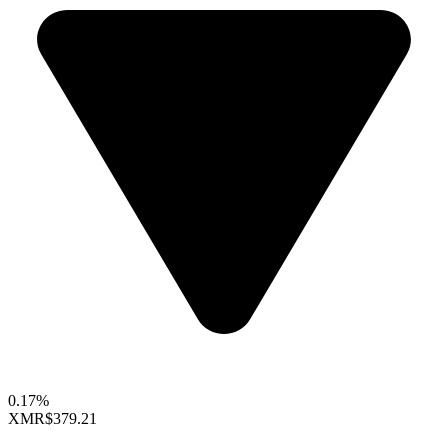
0.17%
XMR
$379.21