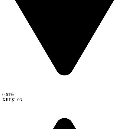
0.61%
XRP
$1.03