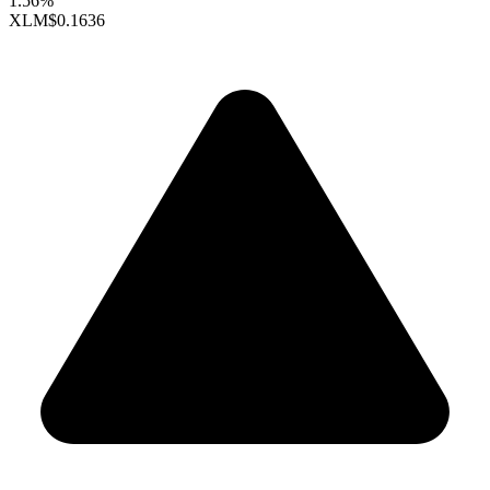
1.56%
XLM
$0.1636