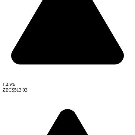
1.45%
ZEC
$513.03