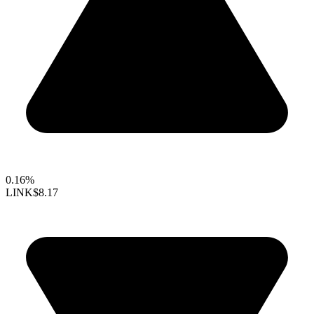
0.16%
LINK
$8.17