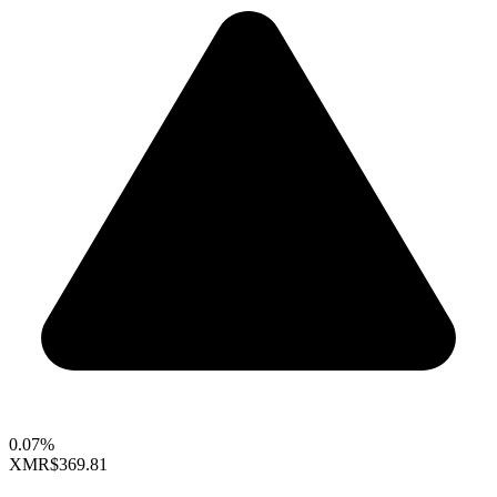
0.07%
XMR
$369.81