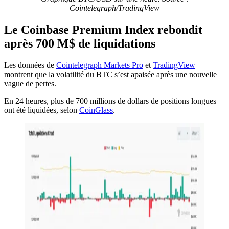
Cointelegraph/TradingView
Le Coinbase Premium Index rebondit
après 700 M$ de liquidations
Les données de
Cointelegraph Markets Pro
et
TradingView
montrent que la volatilité du BTC s’est apaisée après une nouvelle
vague de pertes.
En 24 heures, plus de 700 millions de dollars de positions longues
ont été liquidées, selon
CoinGlass
.