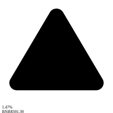
1.47%
BNB
$591.39