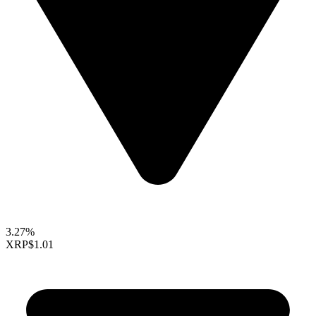
3.27%
XRP
$1.01