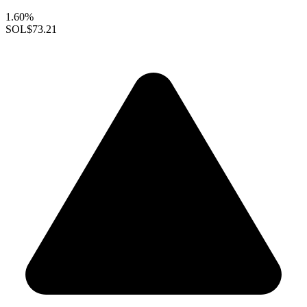
1.60%
SOL
$73.21