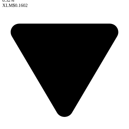
0.32%
XLM
$0.1602