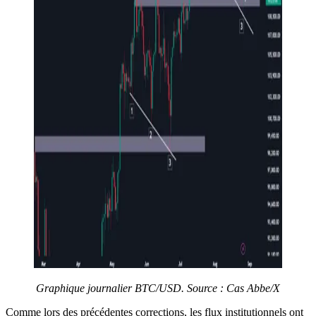
Graphique journalier BTC/USD. Source : Cas Abbe/X
Comme lors des précédentes corrections, les flux institutionnels ont