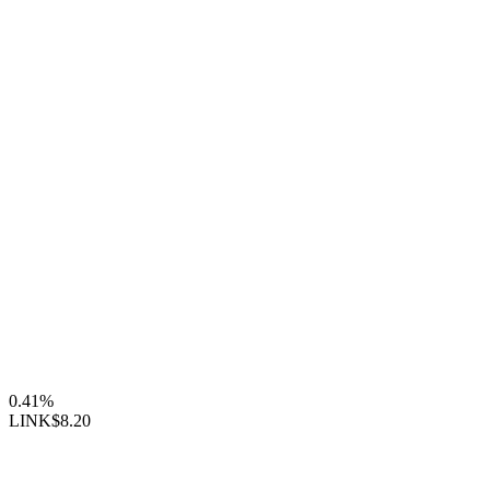
0.41%
LINK
$8.20