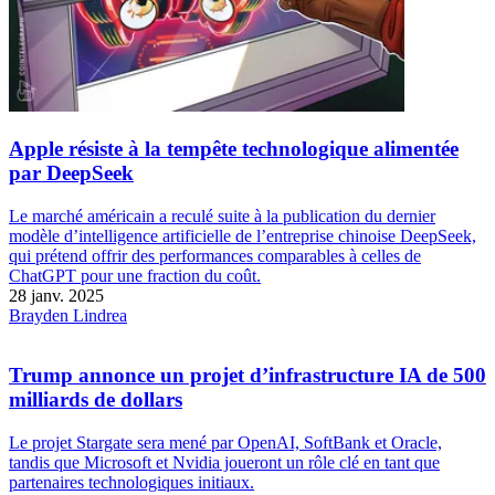
Apple résiste à la tempête technologique alimentée
par DeepSeek
Le marché américain a reculé suite à la publication du dernier
modèle d’intelligence artificielle de l’entreprise chinoise DeepSeek,
qui prétend offrir des performances comparables à celles de
ChatGPT pour une fraction du coût.
28 janv. 2025
Brayden Lindrea
Trump annonce un projet d’infrastructure IA de 500
milliards de dollars
Le projet Stargate sera mené par OpenAI, SoftBank et Oracle,
tandis que Microsoft et Nvidia joueront un rôle clé en tant que
partenaires technologiques initiaux.