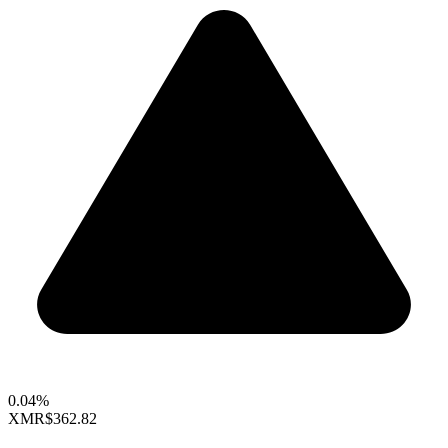
0.04%
XMR
$362.82