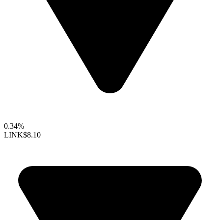
0.34%
LINK
$8.10