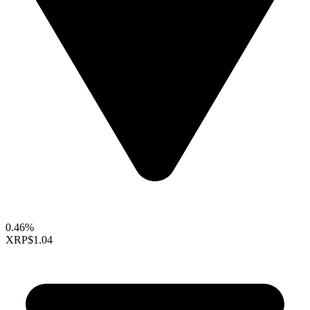
0.46%
XRP
$1.04