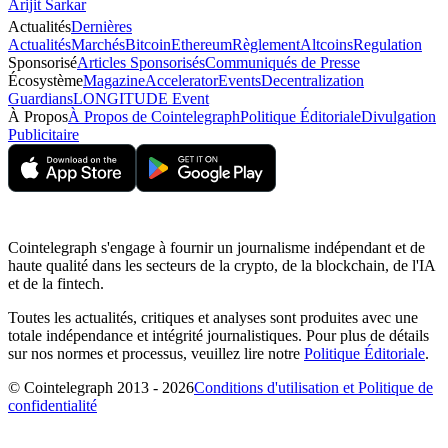
Arijit Sarkar
Actualités
Dernières
Actualités
Marchés
Bitcoin
Ethereum
Règlement
Altcoins
Regulation
Sponsorisé
Articles Sponsorisés
Communiqués de Presse
Écosystème
Magazine
Accelerator
Events
Decentralization
Guardians
LONGITUDE Event
À Propos
À Propos de Cointelegraph
Politique Éditoriale
Divulgation
Publicitaire
Cointelegraph s'engage à fournir un journalisme indépendant et de
haute qualité dans les secteurs de la crypto, de la blockchain, de l'IA
et de la fintech.
Toutes les actualités, critiques et analyses sont produites avec une
totale indépendance et intégrité journalistiques. Pour plus de détails
sur nos normes et processus, veuillez lire notre
Politique Éditoriale
.
© Cointelegraph 2013 - 2026
Conditions d'utilisation et Politique de
confidentialité