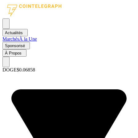
Actualités
Marchés
À la Une
Sponsorisé
À Propos
DOGE
$0.06858