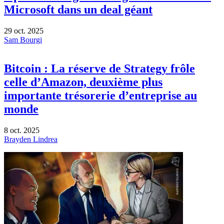
Microsoft dans un deal géant
29 oct. 2025
Sam Bourgi
Bitcoin : La réserve de Strategy frôle
celle d’Amazon, deuxième plus
importante trésorerie d’entreprise au
monde
8 oct. 2025
Brayden Lindrea