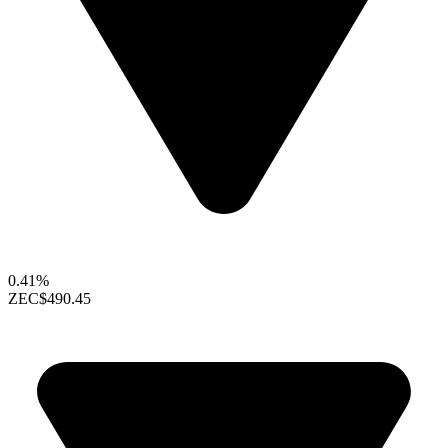
0.41%
ZEC
$490.45