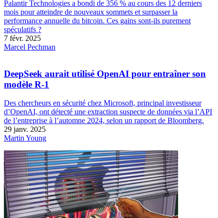
Palantir Technologies a bondi de 356 % au cours des 12 derniers
mois pour atteindre de nouveaux sommets et surpasser la
performance annuelle du bitcoin. Ces gains sont-ils purement
spéculatifs ?
7 févr. 2025
Marcel Pechman
DeepSeek aurait utilisé OpenAI pour entraîner son
modèle R-1
Des chercheurs en sécurité chez Microsoft, principal investisseur
d’OpenAI, ont détecté une extraction suspecte de données via l’API
de l’entreprise à l’automne 2024, selon un rapport de Bloomberg.
29 janv. 2025
Martin Young