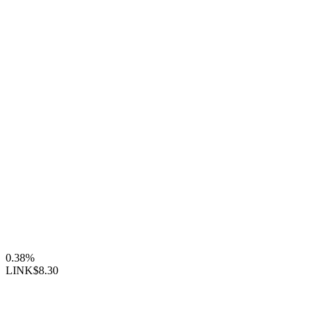
0.38%
LINK
$8.30