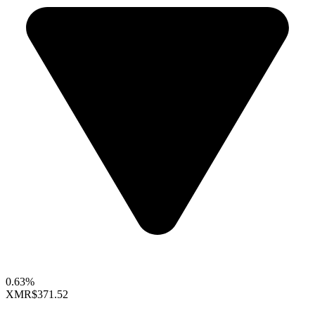
0.63%
XMR
$371.52