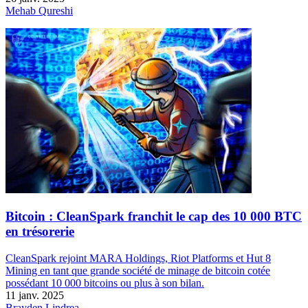
Mehab Qureshi
Bitcoin : CleanSpark franchit le cap des 10 000 BTC
en trésorerie
CleanSpark rejoint MARA Holdings, Riot Platforms et Hut 8
Mining en tant que grande société de minage de bitcoin cotée
possédant 10 000 bitcoins ou plus à son bilan.
11 janv. 2025
Brayden Lindrea