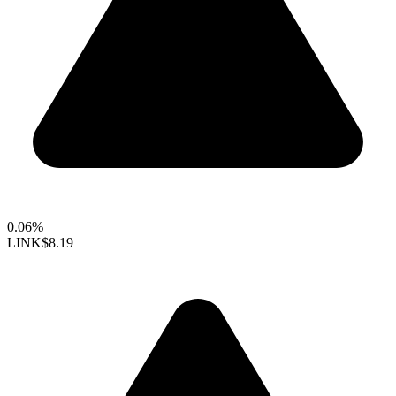
0.06%
LINK
$8.19