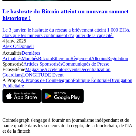
Le hashrate du Bitcoin atteint un nouveau sommet
historique !
Le 3 janvier, le hashrate du réseau a brièvement atteint 1 000 EH/s,
alors que les mineurs continuaient d’ajouter de la capacité.
4 janv. 2025
Alex O’Donnell
Actualités
Dernières
Actualités
Marchés
Bitcoin
Ethereum
Règlement
Altcoins
Regulation
Sponsorisé
Articles Sponsorisés
Communiqués de Presse
Écosystème
Magazine
Accelerator
Events
Decentralization
Guardians
LONGITUDE Event
À Propos
À Propos de Cointelegraph
Politique Éditoriale
Divulgation
Publicitaire
Cointelegraph s'engage à fournir un journalisme indépendant et de
haute qualité dans les secteurs de la crypto, de la blockchain, de l'IA
et de la fintech.