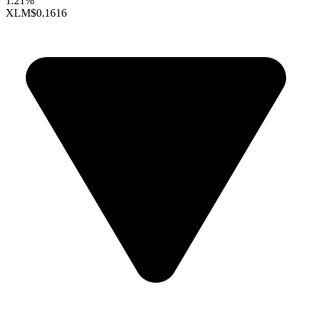
1.21%
XLM
$0.1616