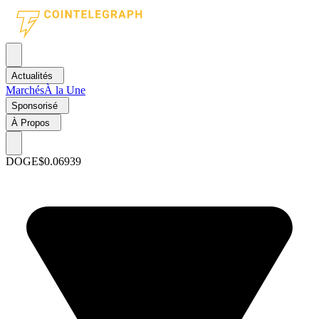
Actualités
Marchés
À la Une
Sponsorisé
À Propos
DOGE
$0.06939