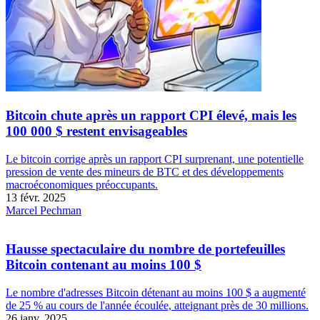
Bitcoin chute après un rapport CPI élevé, mais les
100 000 $ restent envisageables
Le bitcoin corrige après un rapport CPI surprenant, une potentielle
pression de vente des mineurs de BTC et des développements
macroéconomiques préoccupants.
13 févr. 2025
Marcel Pechman
Hausse spectaculaire du nombre de portefeuilles
Bitcoin contenant au moins 100 $
Le nombre d'adresses Bitcoin détenant au moins 100 $ a augmenté
de 25 % au cours de l'année écoulée, atteignant près de 30 millions.
26 janv. 2025