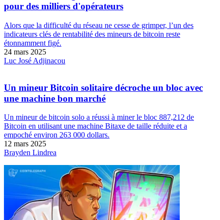
pour des milliers d'opérateurs
Alors que la difficulté du réseau ne cesse de grimper, l’un des
indicateurs clés de rentabilité des mineurs de bitcoin reste
étonnamment figé.
24 mars 2025
Luc José Adjinacou
Un mineur Bitcoin solitaire décroche un bloc avec
une machine bon marché
Un mineur de bitcoin solo a réussi à miner le bloc 887,212 de
Bitcoin en utilisant une machine Bitaxe de taille réduite et a
empoché environ 263 000 dollars.
12 mars 2025
Brayden Lindrea