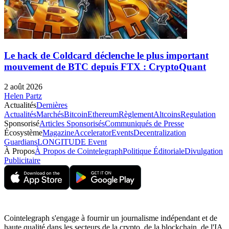
Le hack de Coldcard déclenche le plus important
mouvement de BTC depuis FTX : CryptoQuant
2 août 2026
Helen Partz
Actualités
Dernières
Actualités
Marchés
Bitcoin
Ethereum
Règlement
Altcoins
Regulation
Sponsorisé
Articles Sponsorisés
Communiqués de Presse
Écosystème
Magazine
Accelerator
Events
Decentralization
Guardians
LONGITUDE Event
À Propos
À Propos de Cointelegraph
Politique Éditoriale
Divulgation
Publicitaire
Cointelegraph s'engage à fournir un journalisme indépendant et de
haute qualité dans les secteurs de la crypto, de la blockchain, de l'IA