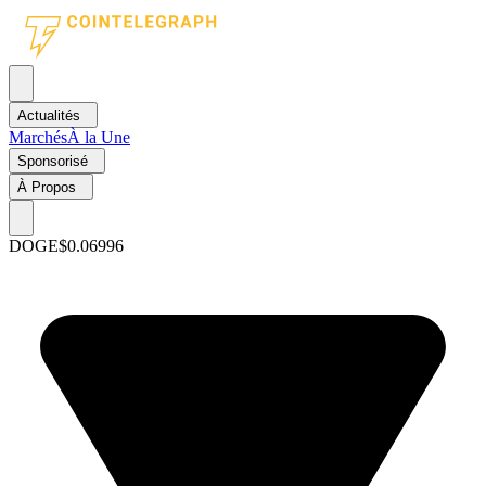
Actualités
Marchés
À la Une
Sponsorisé
À Propos
DOGE
$0.06996