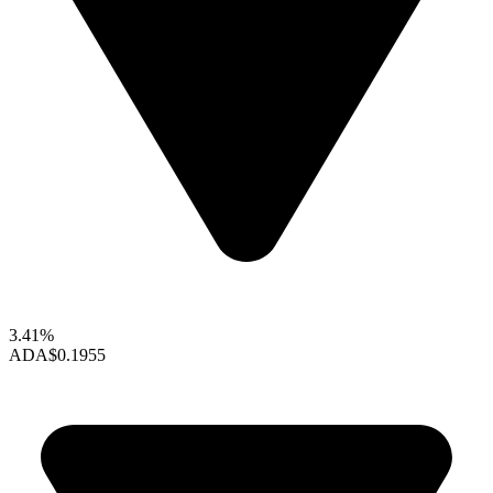
3.41%
ADA
$0.1955