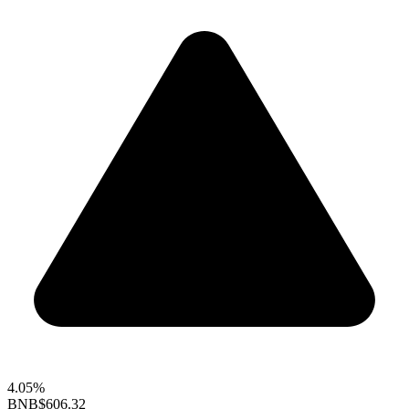
4.05%
BNB
$606.32