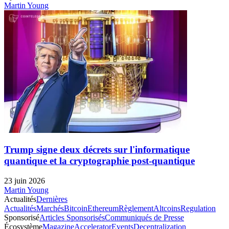
Martin Young
Trump signe deux décrets sur l'informatique
quantique et la cryptographie post-quantique
23 juin 2026
Martin Young
Actualités
Dernières
Actualités
Marchés
Bitcoin
Ethereum
Règlement
Altcoins
Regulation
Sponsorisé
Articles Sponsorisés
Communiqués de Presse
Écosystème
Magazine
Accelerator
Events
Decentralization