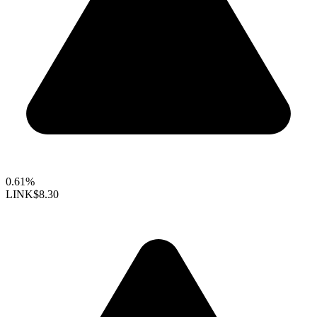
0.61%
LINK
$8.30