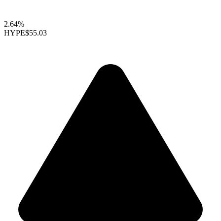
2.64%
HYPE
$55.03