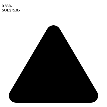
0.88%
SOL
$75.85