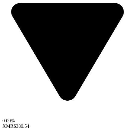
0.09%
XMR
$380.54