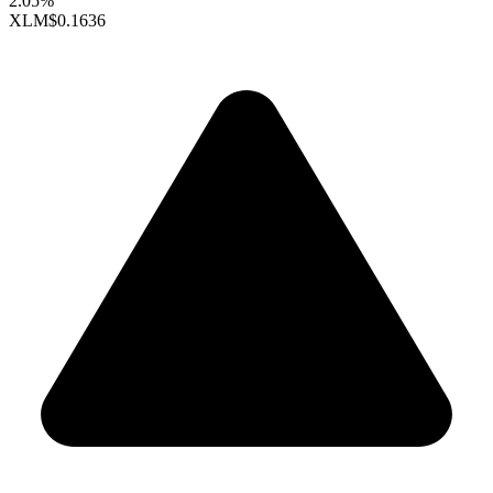
2.05%
XLM
$0.1636