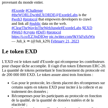
provenant du monde entier.
#Exorde
#Challenge
#theWORLDwithEXORDE
@ExordeLabs
is the
#web3
#protocol
that empowers developers to crawl
and link all
#public
data on the web.
#ClearTheWayInTheWebJungle
#ExordeLabs
$EXD
#Web3
#crypto
#DeFi
#protocol
https://t.co/EZ3jnDIQee
pic.twitter.com/9kVkFuSzWn
— Juli_k ♒ (@Juli_k29)
February 21, 2023
Le token EXD
L'EXD est le token natif d'Exorde qui récompense les contributeurs
pour chaque tâche accomplie. Il s'agit d'un token Ethereum ERC-20.
La quantité de tokens permettant le fonctionnement du protocole est
de 200 000 000 EXD. Le token assure ainsi trois fonctions :
Gas pour le protocole, les clients placent des récompenses sur
certains sujets en tokens EXD pour inciter à la collecte et au
traitement des données ;
Récompenses pour les participants au protocole en fonction
de la qualité, de la quantité de données traitées et de la
réactivité ;