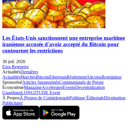
Les États-Unis sanctionnent une entreprise maritime
iranienne accusée d'avoir accepté du Bitcoin pour
contourner les restrictions
30 juil. 2026
Ezra Reguerra
Actualités
Dernières
Actualités
Marchés
Bitcoin
Ethereum
Règlement
Altcoins
Regulation
Sponsorisé
Articles Sponsorisés
Communiqués de Presse
Écosystème
Magazine
Accelerator
Events
Decentralization
Guardians
LONGITUDE Event
À Propos
À Propos de Cointelegraph
Politique Éditoriale
Divulgation
Publicitaire