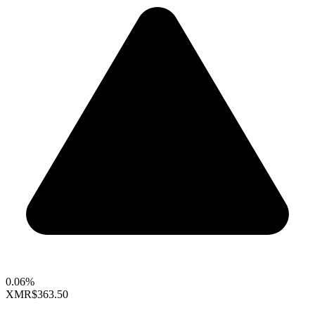
0.06%
XMR
$363.50