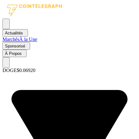
Actualités
Marchés
À la Une
Sponsorisé
À Propos
DOGE
$0.06920