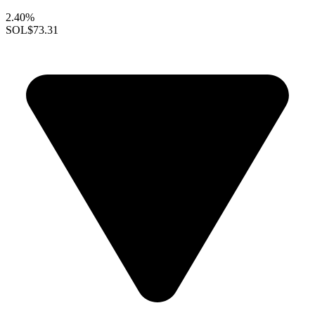
2.40%
SOL
$73.31