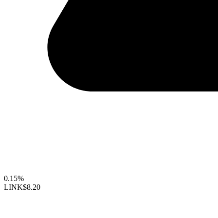
0.15%
LINK
$8.20