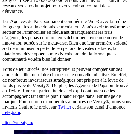
$Sity est fixée à 10 000 000 000 et nous vous invitons à suivre les
réseaux sociaux du projet pour vous tenir au courant de sa
délivrance.
Les Agences de Papa souhaitent conquérir le Web3 avec la même
fougue qui les anime depuis leur création. Après avoir transformé le
secteur de l’immobilier en réduisant drastiquement les frais
d’agence, les papas entrepreneurs débarquent avec une nouvelle
innovation portée sur le metaverse. Bien que leur première volonté
soit de minimiser la perte de temps lors de visites de biens, la
plateforme développée par les Niçois prendra la forme que sa
communauté voudra bien lui donner.
Forts de leur succès, nos entrepreneurs peuvent compter sur des
atouts de taille pour faire circuler cette nouvelle initiative. En effet,
de nombreux investisseurs stratégiques ont pris part à la levée de
fonds privée de Versity®. De plus, les Agences de Papa ont trouvé
en Teddy Riner un partenaire de choix qui continuera de les
accompagner ; tant sur le plan financier que dans leur image de
marque. Pour ne rien manquer des annonces de Versity®, nous vous
invitons à suivre le projet sur
Twitter
et dans son canal d’annonce
Telegram
.
https://versity.io/