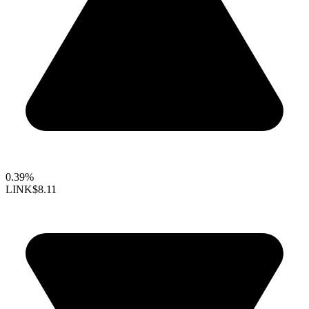
0.39%
LINK
$8.11