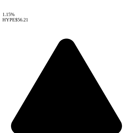
1.15%
HYPE
$56.21