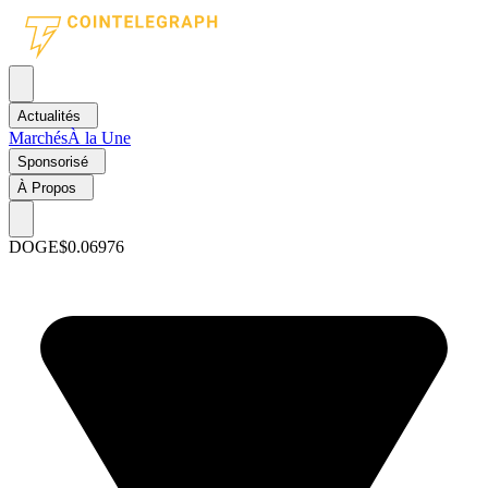
Actualités
Marchés
À la Une
Sponsorisé
À Propos
DOGE
$0.06976