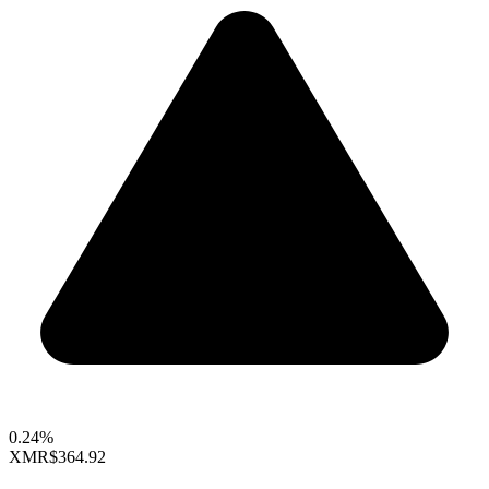
0.24%
XMR
$364.92