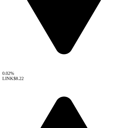
0.02%
LINK
$8.22