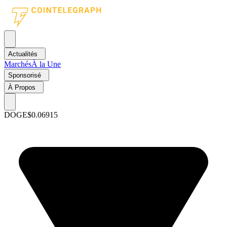
Actualités
Marchés
À la Une
Sponsorisé
À Propos
DOGE
$0.06915