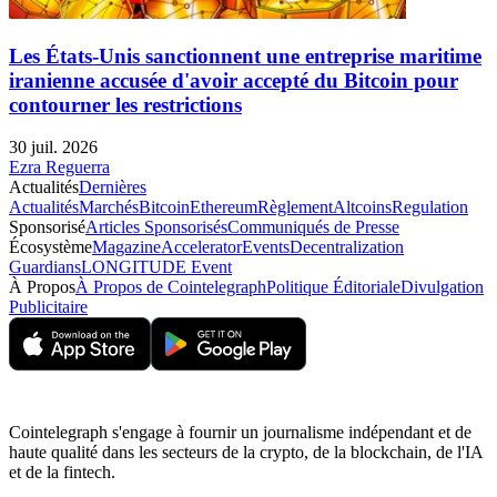
Les États-Unis sanctionnent une entreprise maritime
iranienne accusée d'avoir accepté du Bitcoin pour
contourner les restrictions
30 juil. 2026
Ezra Reguerra
Actualités
Dernières
Actualités
Marchés
Bitcoin
Ethereum
Règlement
Altcoins
Regulation
Sponsorisé
Articles Sponsorisés
Communiqués de Presse
Écosystème
Magazine
Accelerator
Events
Decentralization
Guardians
LONGITUDE Event
À Propos
À Propos de Cointelegraph
Politique Éditoriale
Divulgation
Publicitaire
Cointelegraph s'engage à fournir un journalisme indépendant et de
haute qualité dans les secteurs de la crypto, de la blockchain, de l'IA
et de la fintech.