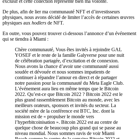
exclusif et cette collection représente bien ma volonté.
De plus, afin de lier ma communauté NFT et d’investisseurs
physiques, nous avons décidé de limiter l’accès de certaines œuvres
physiques aux
hodlers
de NFT.
En outre, vous pouvez trouver ci-dessous l’annonce d’un événement
qui se tiendra à Miami :
Chère communauté, Vous êtes invités à rejoindre GAL
YOSEF et le reste de la famille Galyverse pour une nuit
de célébration partagée, d’excitation et de connexion.
Nous avons la chance d’avoir une communauté aussi
soudée et dévouée et nous sommes impatients de
continuer à répandre l’amour en direct et de partager
notre passion pour la communauté du Meta Eagle Club.
L’événement aura lieu en même temps que le Bitcoin
2022. Qu’est-ce que Bitcoin 2022 ? Bitcoin 2022 est le
plus grand rassemblement Bitcoin au monde, avec les
meilleurs orateurs, sponsors et invités du secteur. La
société mère de la conférence est BTC, Inc. dont la
mission est de « propulser le monde vers
l’hyperbitcoinisation ». Bitcoin 2022 est au centre de
quelque chose de beaucoup plus grand qui se passe au
niveau mondial. Nous sommes ravis de voir Miami
Beach comme le centre de la semaine Bitcoin 2022 et