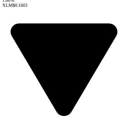
1.60%
XLM
$0.1603