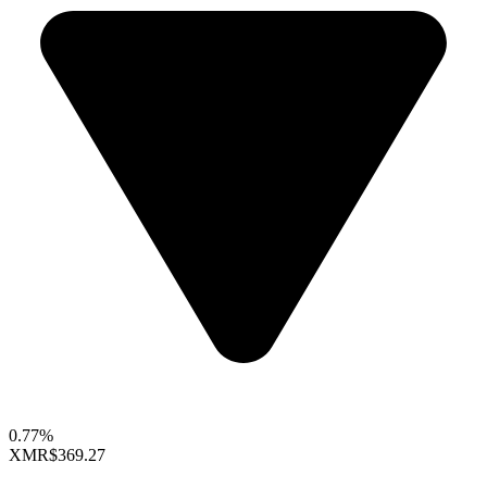
0.77%
XMR
$369.27