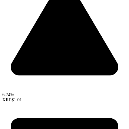
6.74%
XRP
$1.01