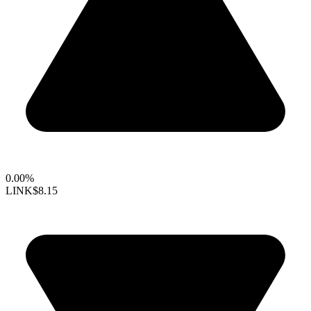
0.00%
LINK
$8.15