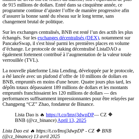
de 915 millions de dollars. Entré dans sa cinquième année, ce
programme continue d’ajuster l’offre de manière progressive afin
d’assurer la bonne santé du réseau sur le long terme, sans
changement brutal de politique.
Sur les exchanges centralisés, BNB est resté l’un des actifs les plus
échangés. Sur les
exchanges décentralisés (DEX)
, notamment sur
PancakeSwap, il s'est hissé parmi les premières places en volume
d’échange. Le protocole de staking décentralisé ListaDAO a
également fortement contribué à l’augmentation de la valeur totale
verrouillée (TVL).
La nouvelle plateforme Lista Lending, développée par le protocole,
a été lancée avec un plafond d’offre de 10 millions de dollars en
BNB, empruntés en moins d'une heure. Quatre jours plus tard, les
dépôts totaux dépassaient 189 millions de dollars et les montants
empruntés franchissaient les 120 millions de dollars — des
performances suffisamment impressionnantes pour être relayées par
Changpeng “CZ” Zhao, fondateur de Binance.
Lista Dao is 🔥
https://t.co/Imxj3dwpDP
— CZ 🔶
BNB (@cz_binance)
April 13, 2025
Lista Dao est 🔥 https://t.co/Imxj3dwpDP - CZ 🔶 BNB
(@cz_binance) 13 avril 2025