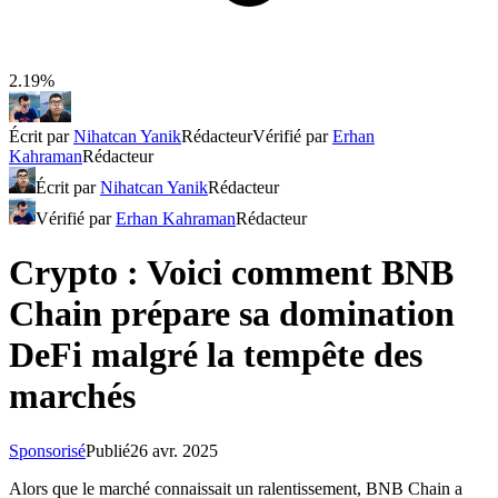
2.19%
Écrit par
Nihatcan Yanik
Rédacteur
Vérifié par
Erhan
Kahraman
Rédacteur
Écrit par
Nihatcan Yanik
Rédacteur
Vérifié par
Erhan Kahraman
Rédacteur
Crypto : Voici comment BNB
Chain prépare sa domination
DeFi malgré la tempête des
marchés
Sponsorisé
Publié
26 avr. 2025
Alors que le marché connaissait un ralentissement, BNB Chain a