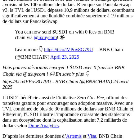
avoisinant les 100 millions de dollars. Rien que sur PancakeSwap
v3, la TVL de l'USD1 dépasse 10,9 millions de dollars, contribuant
significativement à une liquidité combinée supérieure à 19 millions
de dollars sur PancakeSwap.
You can now send $USD1 on with 0 fees on BNB
chain via
@uxuycom
! 🤩
Learn more 👇
https://t.co/tVPov8G79U
— BNB Chain
(@BNBCHAIN)
April 23, 2025
Vous pouvez désormais envoyer 1 $USD avec 0 frais sur BNB
Chain via @uxuycom ! 🤩 En savoir plus 👇
https://t.co/tVPov8G79U - BNB Chain (@BNBCHAIN) 23 avril
2025
L'USD1 bénéficie aussi de l’initiative
Zero Gas Fee
, offrant des
transferts gratuits pour encourager son adoption massive. Avec une
TVL combinée de plus de 30 millions de dollars sur BNB Chain et
Ethereum, l'USD1 illustre l’importance croissante des stablecoins
dans un écosystème dont la capitalisation atteint 7,2 milliards de
dollars selon
Dune Analytics
.
D’après les dernières données d’
Artemis
et
Visa
, BNB Chain