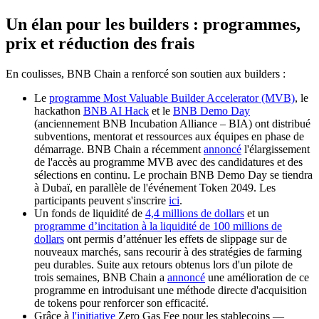
Un élan pour les builders : programmes,
prix et réduction des frais
En coulisses, BNB Chain a renforcé son soutien aux builders :
Le
programme Most Valuable Builder Accelerator (MVB)
, le
hackathon
BNB AI Hack
et le
BNB Demo Day
(anciennement BNB Incubation Alliance – BIA) ont distribué
subventions, mentorat et ressources aux équipes en phase de
démarrage. BNB Chain a récemment
annoncé
l'élargissement
de l'accès au programme MVB avec des candidatures et des
sélections en continu. Le prochain BNB Demo Day se tiendra
à Dubaï, en parallèle de l'événement Token 2049. Les
participants peuvent s'inscrire
ici
.
Un fonds de liquidité de
4,4 millions de dollars
et un
programme d’incitation à la liquidité de 100 millions de
dollars
ont permis d’atténuer les effets de slippage sur de
nouveaux marchés, sans recourir à des stratégies de farming
peu durables. Suite aux retours obtenus lors d'un pilote de
trois semaines, BNB Chain a
annoncé
une amélioration de ce
programme en introduisant une méthode directe d'acquisition
de tokens pour renforcer son efficacité.
Grâce à
l'initiative
Zero Gas Fee pour les stablecoins —