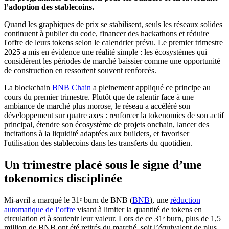
l’adoption des stablecoins.
Quand les graphiques de prix se stabilisent, seuls les réseaux solides
continuent à publier du code, financer des hackathons et réduire
l'offre de leurs tokens selon le calendrier prévu. Le premier trimestre
2025 a mis en évidence une réalité simple : les écosystèmes qui
considèrent les périodes de marché baissier comme une opportunité
de construction en ressortent souvent renforcés.
La blockchain
BNB Chain
a pleinement appliqué ce principe au
cours du premier trimestre. Plutôt que de ralentir face à une
ambiance de marché plus morose, le réseau a accéléré son
développement sur quatre axes : renforcer la tokenomics de son actif
principal, étendre son écosystème de projets onchain, lancer des
incitations à la liquidité adaptées aux builders, et favoriser
l'utilisation des stablecoins dans les transferts du quotidien.
Un trimestre placé sous le signe d’une
tokenomics disciplinée
Mi-avril a marqué le 31ᵉ burn de BNB (
BNB
), une
réduction
automatique de l’offre
visant à limiter la quantité de tokens en
circulation et à soutenir leur valeur. Lors de ce 31ᵉ burn, plus de 1,5
million de BNB ont été retirés du marché, soit l’équivalent de plus