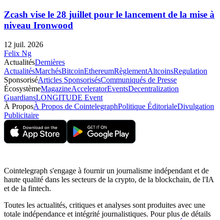
Zcash vise le 28 juillet pour le lancement de la mise à
niveau Ironwood
12 juil. 2026
Felix Ng
Actualités
Dernières
Actualités
Marchés
Bitcoin
Ethereum
Règlement
Altcoins
Regulation
Sponsorisé
Articles Sponsorisés
Communiqués de Presse
Écosystème
Magazine
Accelerator
Events
Decentralization
Guardians
LONGITUDE Event
À Propos
À Propos de Cointelegraph
Politique Éditoriale
Divulgation
Publicitaire
Cointelegraph s'engage à fournir un journalisme indépendant et de
haute qualité dans les secteurs de la crypto, de la blockchain, de l'IA
et de la fintech.
Toutes les actualités, critiques et analyses sont produites avec une
totale indépendance et intégrité journalistiques. Pour plus de détails