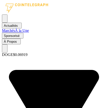
Actualités
Marchés
À la Une
Sponsorisé
À Propos
DOGE
$0.06919