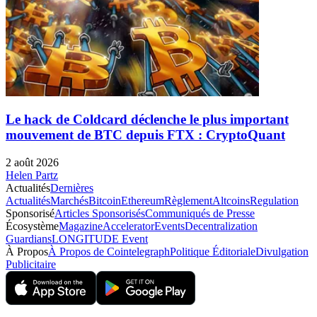
Le hack de Coldcard déclenche le plus important
mouvement de BTC depuis FTX : CryptoQuant
2 août 2026
Helen Partz
Actualités
Dernières
Actualités
Marchés
Bitcoin
Ethereum
Règlement
Altcoins
Regulation
Sponsorisé
Articles Sponsorisés
Communiqués de Presse
Écosystème
Magazine
Accelerator
Events
Decentralization
Guardians
LONGITUDE Event
À Propos
À Propos de Cointelegraph
Politique Éditoriale
Divulgation
Publicitaire