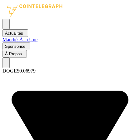
Actualités
Marchés
À la Une
Sponsorisé
À Propos
DOGE
$0.06979