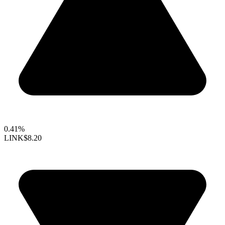
0.41%
LINK
$8.20