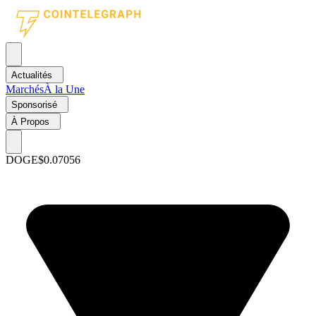
Actualités
Marchés
À la Une
Sponsorisé
À Propos
DOGE
$0.07056