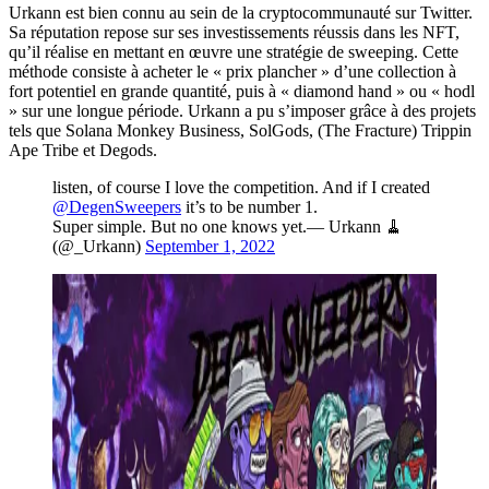
Urkann est bien connu au sein de la cryptocommunauté sur Twitter.
Sa réputation repose sur ses investissements réussis dans les NFT,
qu’il réalise en mettant en œuvre une stratégie de sweeping. Cette
méthode consiste à acheter le « prix plancher » d’une collection à
fort potentiel en grande quantité, puis à « diamond hand » ou « hodl
» sur une longue période. Urkann a pu s’imposer grâce à des projets
tels que Solana Monkey Business, SolGods, (The Fracture) Trippin
Ape Tribe et Degods.
listen, of course I love the competition. And if I created
@DegenSweepers
it’s to be number 1.
Super simple. But no one knows yet.— Urkann 🧹
(@_Urkann)
September 1, 2022