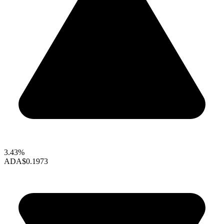
3.43%
ADA
$0.1973