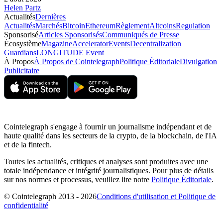
Helen Partz
Actualités
Dernières
Actualités
Marchés
Bitcoin
Ethereum
Règlement
Altcoins
Regulation
Sponsorisé
Articles Sponsorisés
Communiqués de Presse
Écosystème
Magazine
Accelerator
Events
Decentralization
Guardians
LONGITUDE Event
À Propos
À Propos de Cointelegraph
Politique Éditoriale
Divulgation
Publicitaire
Cointelegraph s'engage à fournir un journalisme indépendant et de
haute qualité dans les secteurs de la crypto, de la blockchain, de l'IA
et de la fintech.
Toutes les actualités, critiques et analyses sont produites avec une
totale indépendance et intégrité journalistiques. Pour plus de détails
sur nos normes et processus, veuillez lire notre
Politique Éditoriale
.
© Cointelegraph 2013 - 2026
Conditions d'utilisation et Politique de
confidentialité