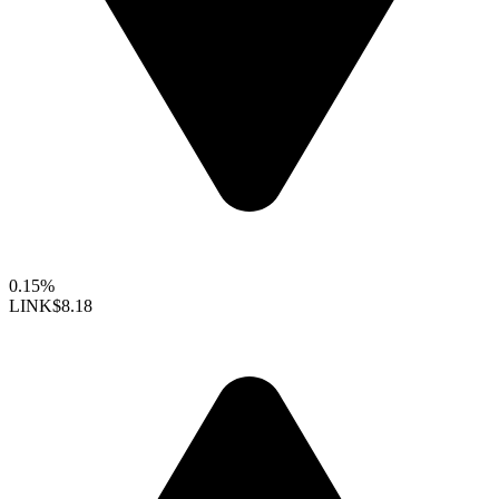
0.15%
LINK
$8.18