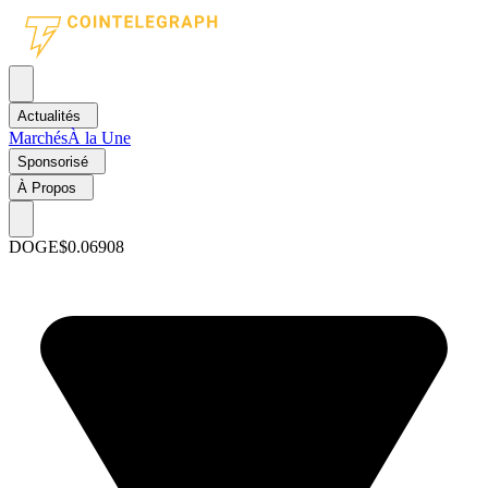
Actualités
Marchés
À la Une
Sponsorisé
À Propos
DOGE
$0.06908