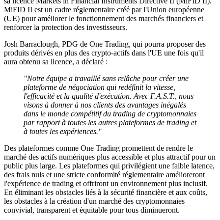
sa licence Markets in Financial Instruments Directive II (MiFID II).
MiFID II est un cadre réglementaire créé par l'Union européenne
(UE) pour améliorer le fonctionnement des marchés financiers et
renforcer la protection des investisseurs.
Josh Barraclough, PDG de One Trading, qui pourra proposer des
produits dérivés en plus des crypto-actifs dans l'UE une fois qu'il
aura obtenu sa licence, a déclaré :
"Notre équipe a travaillé sans relâche pour créer une
plateforme de négociation qui redéfinit la vitesse,
l'efficacité et la qualité d'exécution. Avec F.A.S.T., nous
visons à donner à nos clients des avantages inégalés
dans le monde compétitif du trading de cryptomonnaies
par rapport à toutes les autres plateformes de trading et
à toutes les expériences."
Des plateformes comme One Trading promettent de rendre le
marché des actifs numériques plus accessible et plus attractif pour un
public plus large. Les plateformes qui privilégient une faible latence,
des frais nuls et une stricte conformité réglementaire amélioreront
l'expérience de trading et offriront un environnement plus inclusif.
En éliminant les obstacles liés à la sécurité financière et aux coûts,
les obstacles à la création d'un marché des cryptomonnaies
convivial, transparent et équitable pour tous diminueront.