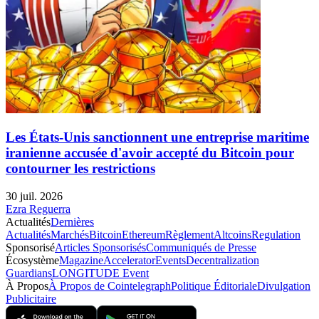
Les États-Unis sanctionnent une entreprise maritime
iranienne accusée d'avoir accepté du Bitcoin pour
contourner les restrictions
30 juil. 2026
Ezra Reguerra
Actualités
Dernières
Actualités
Marchés
Bitcoin
Ethereum
Règlement
Altcoins
Regulation
Sponsorisé
Articles Sponsorisés
Communiqués de Presse
Écosystème
Magazine
Accelerator
Events
Decentralization
Guardians
LONGITUDE Event
À Propos
À Propos de Cointelegraph
Politique Éditoriale
Divulgation
Publicitaire