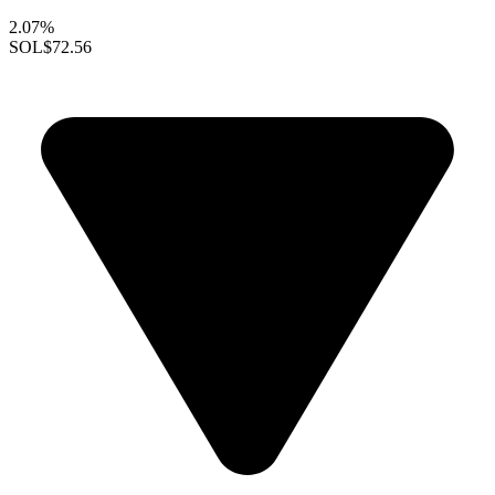
2.07%
SOL
$72.56