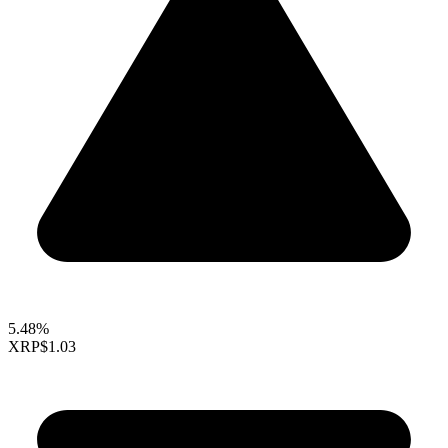
5.48%
XRP
$1.03