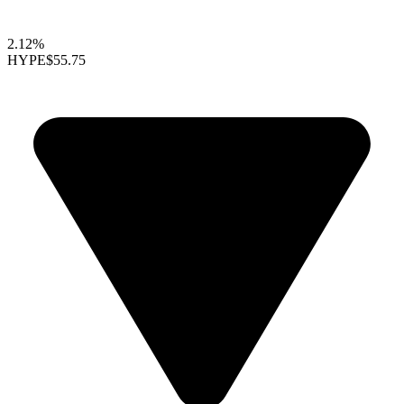
2.12%
HYPE
$55.75