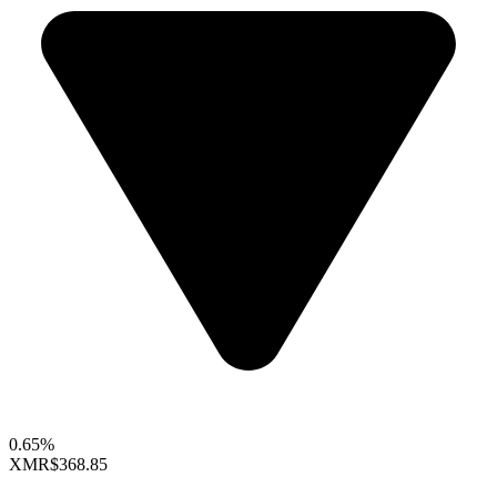
0.65%
XMR
$368.85