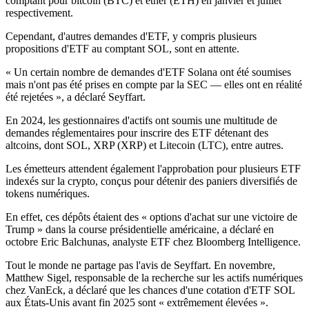
comptant pour bitcoin (BTC) et ether (ETH) en janvier et juillet
respectivement.
Cependant, d'autres demandes d'ETF, y compris plusieurs
propositions d'ETF au comptant SOL, sont en attente.
« Un certain nombre de demandes d'ETF Solana ont été soumises
mais n'ont pas été prises en compte par la SEC — elles ont en réalité
été rejetées », a déclaré Seyffart.
En 2024, les gestionnaires d'actifs ont soumis une multitude de
demandes réglementaires pour inscrire des ETF détenant des
altcoins, dont SOL, XRP (XRP) et Litecoin (LTC), entre autres.
Les émetteurs attendent également l'approbation pour plusieurs ETF
indexés sur la crypto, conçus pour détenir des paniers diversifiés de
tokens numériques.
En effet, ces dépôts étaient des « options d'achat sur une victoire de
Trump » dans la course présidentielle américaine, a déclaré en
octobre Eric Balchunas, analyste ETF chez Bloomberg Intelligence.
Tout le monde ne partage pas l'avis de Seyffart. En novembre,
Matthew Sigel, responsable de la recherche sur les actifs numériques
chez VanEck, a déclaré que les chances d'une cotation d'ETF SOL
aux États-Unis avant fin 2025 sont « extrêmement élevées ».