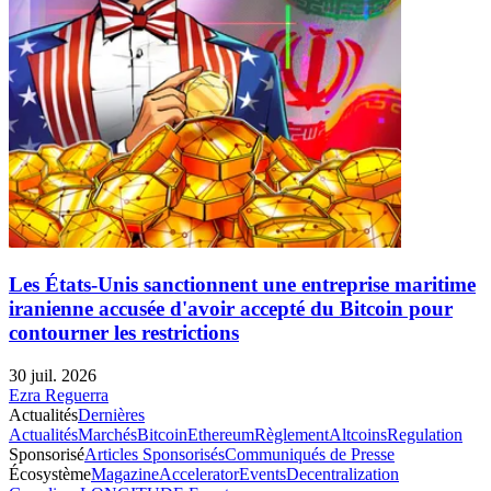
Les États-Unis sanctionnent une entreprise maritime
iranienne accusée d'avoir accepté du Bitcoin pour
contourner les restrictions
30 juil. 2026
Ezra Reguerra
Actualités
Dernières
Actualités
Marchés
Bitcoin
Ethereum
Règlement
Altcoins
Regulation
Sponsorisé
Articles Sponsorisés
Communiqués de Presse
Écosystème
Magazine
Accelerator
Events
Decentralization