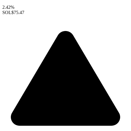
2.42%
SOL
$75.47