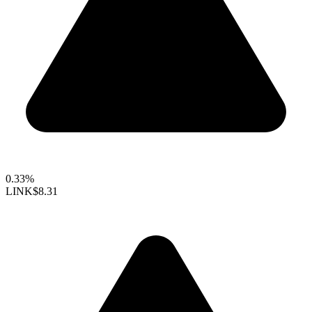
0.33%
LINK
$8.31