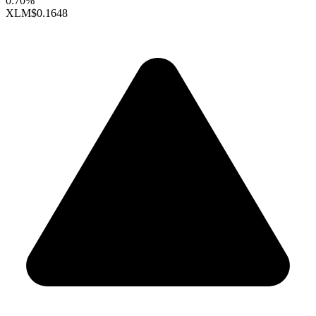
0.70%
XLM
$0.1648