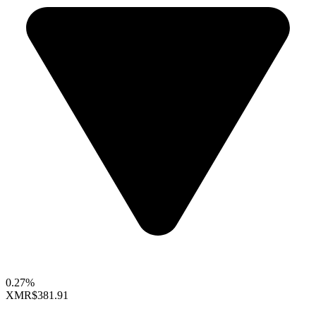
0.27%
XMR
$381.91