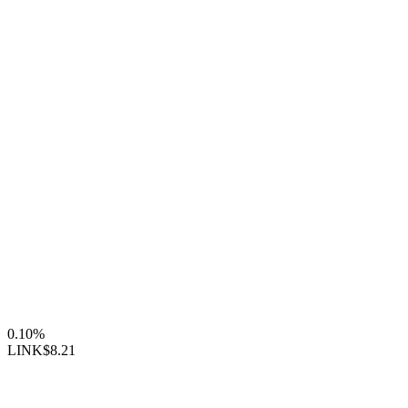
0.10%
LINK
$8.21