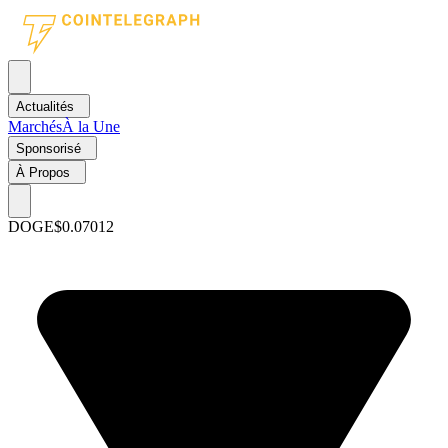
Actualités
Marchés
À la Une
Sponsorisé
À Propos
DOGE
$0.07012