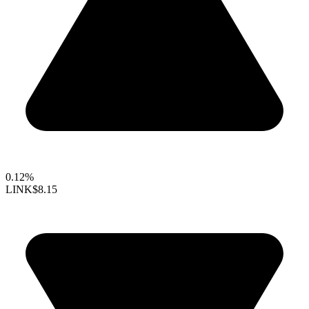
0.12%
LINK
$8.15