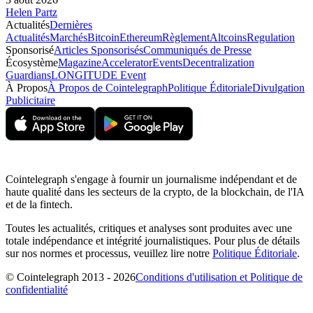
Helen Partz
Actualités
Dernières
Actualités
Marchés
Bitcoin
Ethereum
Règlement
Altcoins
Regulation
Sponsorisé
Articles Sponsorisés
Communiqués de Presse
Écosystème
Magazine
Accelerator
Events
Decentralization
Guardians
LONGITUDE Event
À Propos
À Propos de Cointelegraph
Politique Éditoriale
Divulgation
Publicitaire
Cointelegraph s'engage à fournir un journalisme indépendant et de
haute qualité dans les secteurs de la crypto, de la blockchain, de l'IA
et de la fintech.
Toutes les actualités, critiques et analyses sont produites avec une
totale indépendance et intégrité journalistiques. Pour plus de détails
sur nos normes et processus, veuillez lire notre
Politique Éditoriale
.
© Cointelegraph 2013 - 2026
Conditions d'utilisation et Politique de
confidentialité