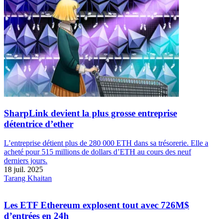
SharpLink devient la plus grosse entreprise
détentrice d’ether
L’entreprise détient plus de 280 000 ETH dans sa trésorerie. Elle a
acheté pour 515 millions de dollars d’ETH au cours des neuf
derniers jours.
18 juil. 2025
Tarang Khaitan
Les ETF Ethereum explosent tout avec 726M$
d’entrées en 24h