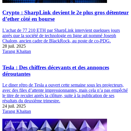
Crypto : SharpLink devient le 2e plus gros détenteur
d’ether côté en bourse
L'achat de 77 210 ETH par SharpLink intervient quelques jours
après que la société de technologie en ligne ait nommé Joseph
Chalom, ancien cadre de BlackRock, au poste de co-PDG.
28 juil. 2025
Tarang Khaitan
Tesla : Des chiffres décevants et des annonces
déroutantes
Le diner rétro de Tesla a ouvert cette semaine sous les projecteurs,
avec des files d’attente impressionnantes, mais cela n’a pas empêché
le titre de reculer après la clôture, suite à la publication de ses
résultats du deuxième trimestre.
24 juil. 2025
Tarang Khaitan