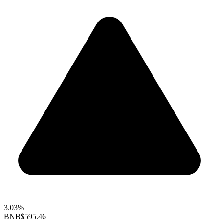
3.03%
BNB
$595.46