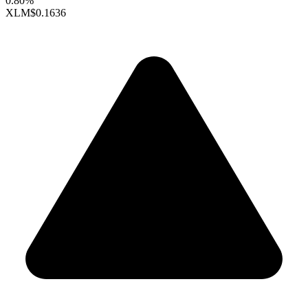
0.80%
XLM
$0.1636