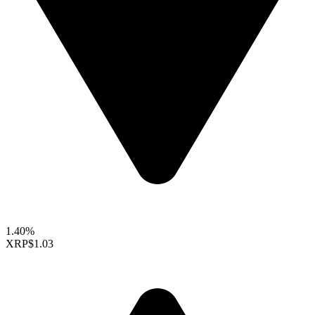
1.40%
XRP
$1.03