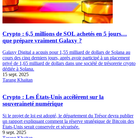
Crypto : 6,5 millions de SOL achetés en 5 jours…
que prépare vraiment Galaxy ?
Galaxy Digital a acquis pour 1,55 milliard de dollars de Solana au
cours des cinq derniers jours, après avoir participé à un placement
privé de 1,65 milliard de dollars dans une société de trésorerie crypto
dédiée à Solana.
15 sept. 2025
Tarang Khaitan
Crypto : Les États-Unis accélèrent sur la
souveraineté numérique
Si le projet de loi est adopté, le département du Trésor devra publier
un rapport expliquant comment la réserve stratégique de Bitcoin des
États-Unis serait conservée et sécurisée.
9 sept. 2025
Tarang Khaitan