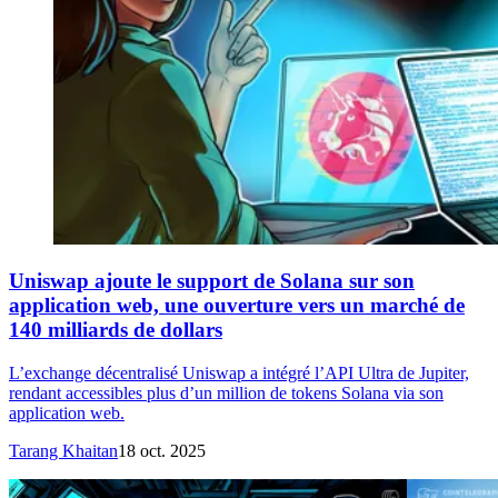
Uniswap ajoute le support de Solana sur son
application web, une ouverture vers un marché de
140 milliards de dollars
L’exchange décentralisé Uniswap a intégré l’API Ultra de Jupiter,
rendant accessibles plus d’un million de tokens Solana via son
application web.
Tarang Khaitan
18 oct. 2025