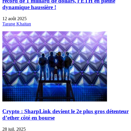
record de 1 milliard de dollars, l’ETH en pleine
dynamique haussière !
12 août 2025
Tarang Khaitan
Crypto : SharpLink devient le 2e plus gros détenteur
d’ether côté en bourse
28 juil. 2025