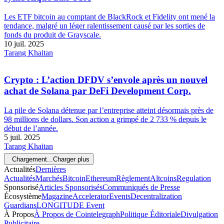
Les ETF bitcoin au comptant de BlackRock et Fidelity ont mené la
tendance, malgré un léger ralentissement causé par les sorties de
fonds du produit de Grayscale.
10 juil. 2025
Tarang Khaitan
Crypto : L’action DFDV s’envole après un nouvel
achat de Solana par DeFi Development Corp.
La pile de Solana détenue par l’entreprise atteint désormais près de
98 millions de dollars. Son action a grimpé de 2 733 % depuis le
début de l’année.
5 juil. 2025
Tarang Khaitan
Chargement...
Charger plus
Actualités
Dernières
Actualités
Marchés
Bitcoin
Ethereum
Règlement
Altcoins
Regulation
Sponsorisé
Articles Sponsorisés
Communiqués de Presse
Écosystème
Magazine
Accelerator
Events
Decentralization
Guardians
LONGITUDE Event
À Propos
À Propos de Cointelegraph
Politique Éditoriale
Divulgation
Publicitaire