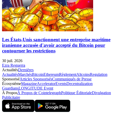
Les États-Unis sanctionnent une entreprise maritime
iranienne accusée d'avoir accepté du Bitcoin pour
contourner les restrictions
30 juil. 2026
Ezra Reguerra
Actualités
Dernières
Actualités
Marchés
Bitcoin
Ethereum
Règlement
Altcoins
Regulation
Sponsorisé
Articles Sponsorisés
Communiqués de Presse
Écosystème
Magazine
Accelerator
Events
Decentralization
Guardians
LONGITUDE Event
À Propos
À Propos de Cointelegraph
Politique Éditoriale
Divulgation
Publicitaire