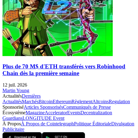
Plus de 70 M$ d'ETH transférés vers Robinhood
Chain dès la première semaine
12 juil. 2026
Martin Young
Actualités
Dernières
Actualités
Marchés
Bitcoin
Ethereum
Règlement
Altcoins
Regulation
Sponsorisé
Articles Sponsorisés
Communiqués de Presse
Écosystème
Magazine
Accelerator
Events
Decentralization
Guardians
LONGITUDE Event
À Propos
À Propos de Cointelegraph
Politique Éditoriale
Divulgation
Publicitaire