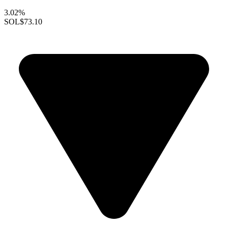
3.02%
SOL
$73.10