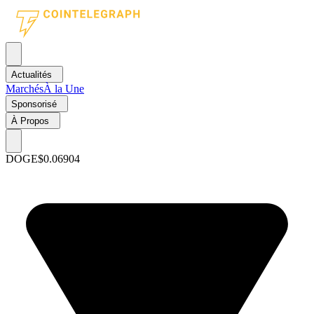
Actualités
Marchés
À la Une
Sponsorisé
À Propos
DOGE
$0.06904