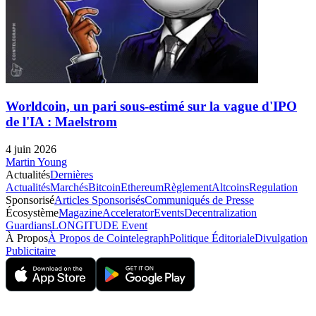
Worldcoin, un pari sous-estimé sur la vague d'IPO
de l'IA : Maelstrom
4 juin 2026
Martin Young
Actualités
Dernières
Actualités
Marchés
Bitcoin
Ethereum
Règlement
Altcoins
Regulation
Sponsorisé
Articles Sponsorisés
Communiqués de Presse
Écosystème
Magazine
Accelerator
Events
Decentralization
Guardians
LONGITUDE Event
À Propos
À Propos de Cointelegraph
Politique Éditoriale
Divulgation
Publicitaire