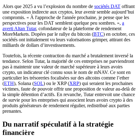
Alors que 2025 a vu l’explosion du nombre de
sociétés DAT
offrant
une exposition indirecte aux cryptos, leur avenir semble aujourd’hui
compromis. « À l'approche de l'année prochaine, je pense que les
perspectives pour les DAT semblent quelque peu sombres. »,
a
averti Altan Tutar
, cofondateur de la plateforme de rendement
MoreMarkets. Dopées par le rallye du bitcoin (
BTC
) en octobre, ces
sociétés ont initialement vu leurs valorisations grimper, attirant des
milliards de dollars d’investissements.
Toutefois, la récente contraction du marché a brutalement inversé la
tendance. Selon Tutar, la majorité de ces entreprises ne parviendront
pas à maintenir une valeur de marché supérieure à leurs avoirs
crypto, un indicateur clé connu sous le nom de mNAV. Ce sont en
particulier les trésoreries focalisées sur des altcoins comme l’ether
(
ETH
), Solana (
SOL
) ou le XRP (
XRP
) qui seraient les prochaines
victimes, faute de pouvoir offrir une proposition de valeur au-delà de
la simple détention d’actifs. En revanche, Tutar entrevoit une chance
de survie pour les entreprises qui associent leurs avoirs crypto à des
produits générateurs de rendement régulier, redistribué aux parties
prenantes.
Du narratif spéculatif à la stratégie
financière