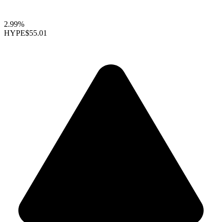
2.99%
HYPE
$55.01