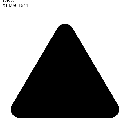
1.46%
XLM
$0.1644