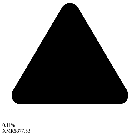
0.11%
XMR
$377.53