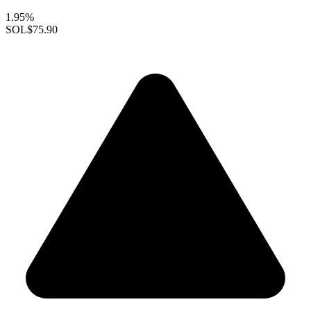
1.95%
SOL
$75.90