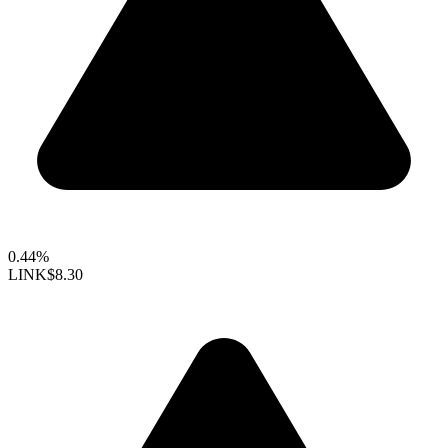
0.44%
LINK
$8.30