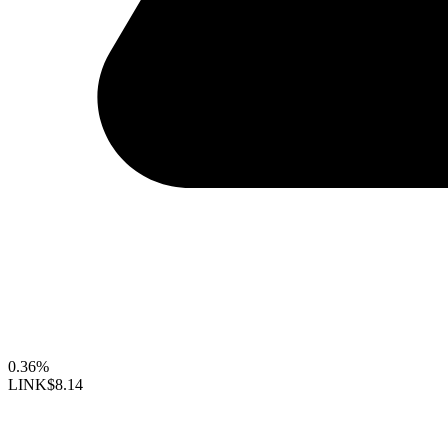
0.36%
LINK
$8.14