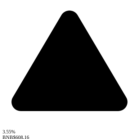
3.55%
BNB
$608.16