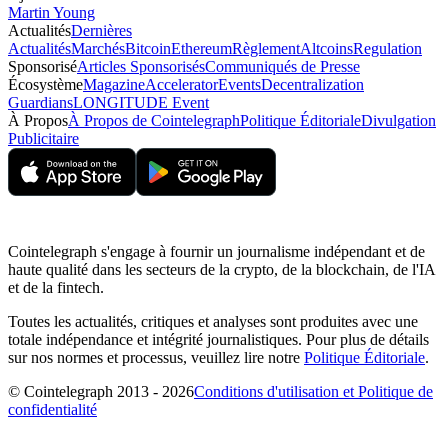
Martin Young
Actualités
Dernières
Actualités
Marchés
Bitcoin
Ethereum
Règlement
Altcoins
Regulation
Sponsorisé
Articles Sponsorisés
Communiqués de Presse
Écosystème
Magazine
Accelerator
Events
Decentralization
Guardians
LONGITUDE Event
À Propos
À Propos de Cointelegraph
Politique Éditoriale
Divulgation
Publicitaire
Cointelegraph s'engage à fournir un journalisme indépendant et de
haute qualité dans les secteurs de la crypto, de la blockchain, de l'IA
et de la fintech.
Toutes les actualités, critiques et analyses sont produites avec une
totale indépendance et intégrité journalistiques. Pour plus de détails
sur nos normes et processus, veuillez lire notre
Politique Éditoriale
.
© Cointelegraph 2013 - 2026
Conditions d'utilisation et Politique de
confidentialité