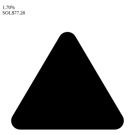
1.70%
SOL
$77.28