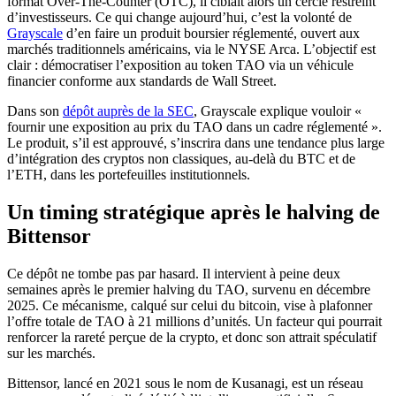
format Over-The-Counter (OTC), il ciblait alors un cercle restreint
d’investisseurs. Ce qui change aujourd’hui, c’est la volonté de
Grayscale
d’en faire un produit boursier réglementé, ouvert aux
marchés traditionnels américains, via le NYSE Arca. L’objectif est
clair : démocratiser l’exposition au token TAO via un véhicule
financier conforme aux standards de Wall Street.
Dans son
dépôt auprès de la SEC
, Grayscale explique vouloir «
fournir une exposition au prix du TAO dans un cadre réglementé ».
Le produit, s’il est approuvé, s’inscrira dans une tendance plus large
d’intégration des cryptos non classiques, au-delà du BTC et de
l’ETH, dans les portefeuilles institutionnels.
Un timing stratégique après le halving de
Bittensor
Ce dépôt ne tombe pas par hasard. Il intervient à peine deux
semaines après le premier halving du TAO, survenu en décembre
2025. Ce mécanisme, calqué sur celui du bitcoin, vise à plafonner
l’offre totale de TAO à 21 millions d’unités. Un facteur qui pourrait
renforcer la rareté perçue de la crypto, et donc son attrait spéculatif
sur les marchés.
Bittensor, lancé en 2021 sous le nom de Kusanagi, est un réseau