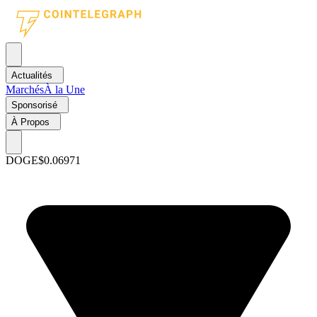
Actualités
Marchés
À la Une
Sponsorisé
À Propos
DOGE
$0.06971