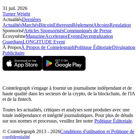
31 juil. 2026
Turner Wright
Actualités
Dernières
Actualités
Marchés
Bitcoin
Ethereum
Règlement
Altcoins
Regulation
Sponsorisé
Articles Sponsorisés
Communiqués de Presse
Écosystème
Magazine
Accelerator
Events
Decentralization
Guardians
LONGITUDE Event
À Propos
À Propos de Cointelegraph
Politique Éditoriale
Divulgation
Publicitaire
Cointelegraph s'engage à fournir un journalisme indépendant et de
haute qualité dans les secteurs de la crypto, de la blockchain, de l'IA
et de la fintech.
Toutes les actualités, critiques et analyses sont produites avec une
totale indépendance et intégrité journalistiques. Pour plus de détails
sur nos normes et processus, veuillez lire notre
Politique Éditoriale
.
© Cointelegraph 2013 - 2026
Conditions d'utilisation et Politique de
confidentialité