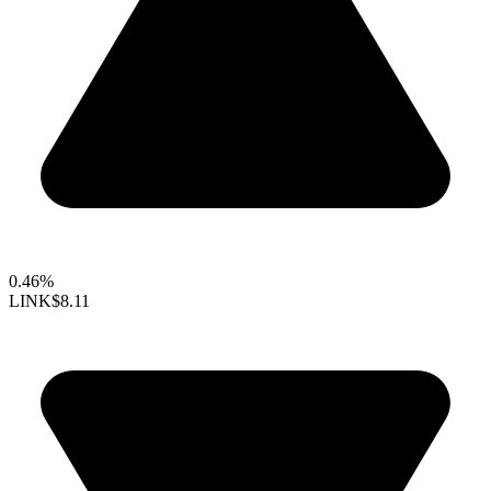
0.46%
LINK
$8.11