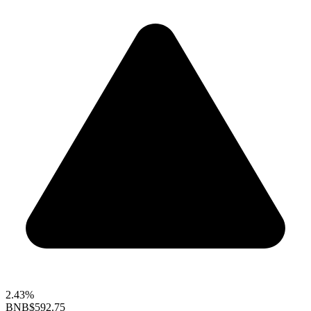
2.43%
BNB
$592.75