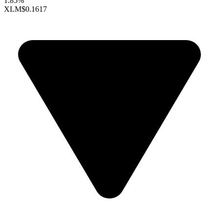
1.85%
XLM
$0.1617