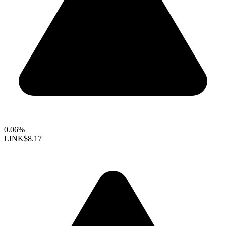
0.06%
LINK
$8.17