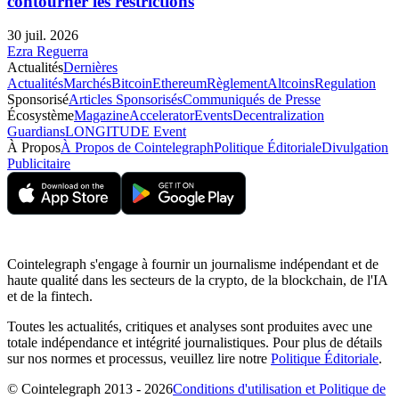
contourner les restrictions
30 juil. 2026
Ezra Reguerra
Actualités
Dernières
Actualités
Marchés
Bitcoin
Ethereum
Règlement
Altcoins
Regulation
Sponsorisé
Articles Sponsorisés
Communiqués de Presse
Écosystème
Magazine
Accelerator
Events
Decentralization
Guardians
LONGITUDE Event
À Propos
À Propos de Cointelegraph
Politique Éditoriale
Divulgation
Publicitaire
Cointelegraph s'engage à fournir un journalisme indépendant et de
haute qualité dans les secteurs de la crypto, de la blockchain, de l'IA
et de la fintech.
Toutes les actualités, critiques et analyses sont produites avec une
totale indépendance et intégrité journalistiques. Pour plus de détails
sur nos normes et processus, veuillez lire notre
Politique Éditoriale
.
© Cointelegraph 2013 - 2026
Conditions d'utilisation et Politique de