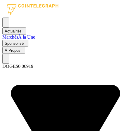
Actualités
Marchés
À la Une
Sponsorisé
À Propos
DOGE
$0.06919