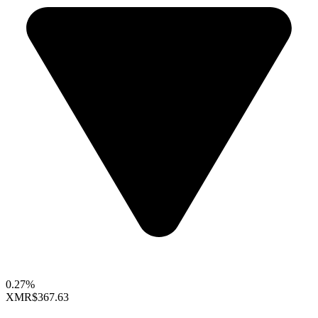
0.27%
XMR
$367.63