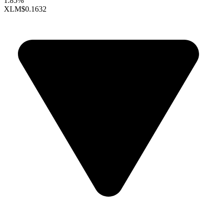
1.85%
XLM
$0.1632