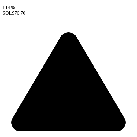
1.01%
SOL
$76.70