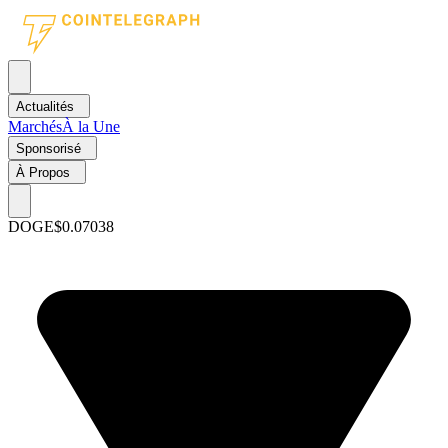
Actualités
Marchés
À la Une
Sponsorisé
À Propos
DOGE
$0.07038