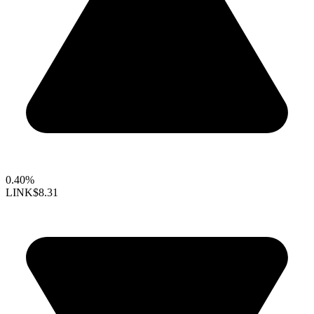
0.40%
LINK
$8.31