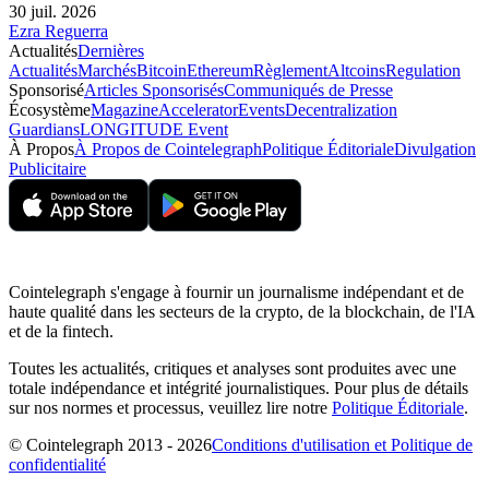
30 juil. 2026
Ezra Reguerra
Actualités
Dernières
Actualités
Marchés
Bitcoin
Ethereum
Règlement
Altcoins
Regulation
Sponsorisé
Articles Sponsorisés
Communiqués de Presse
Écosystème
Magazine
Accelerator
Events
Decentralization
Guardians
LONGITUDE Event
À Propos
À Propos de Cointelegraph
Politique Éditoriale
Divulgation
Publicitaire
Cointelegraph s'engage à fournir un journalisme indépendant et de
haute qualité dans les secteurs de la crypto, de la blockchain, de l'IA
et de la fintech.
Toutes les actualités, critiques et analyses sont produites avec une
totale indépendance et intégrité journalistiques. Pour plus de détails
sur nos normes et processus, veuillez lire notre
Politique Éditoriale
.
© Cointelegraph 2013 - 2026
Conditions d'utilisation et Politique de
confidentialité