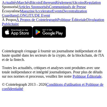
Actualités
Marchés
Bitcoin
Ethereum
Règlement
Altcoins
Regulation
Sponsorisé
Articles Sponsorisés
Communiqués de Presse
Écosystème
Magazine
Accelerator
Events
Decentralization
Guardians
LONGITUDE Event
À Propos
À Propos de Cointelegraph
Politique Éditoriale
Divulgation
Publicitaire
Cointelegraph s'engage à fournir un journalisme indépendant et de
haute qualité dans les secteurs de la crypto, de la blockchain, de l'IA
et de la fintech.
Toutes les actualités, critiques et analyses sont produites avec une
totale indépendance et intégrité journalistiques. Pour plus de détails
sur nos normes et processus, veuillez lire notre
Politique Éditoriale
.
© Cointelegraph 2013 - 2026
Conditions d'utilisation et Politique de
confidentialité