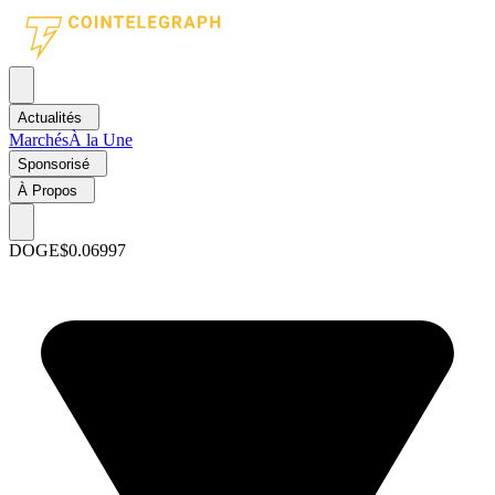
Actualités
Marchés
À la Une
Sponsorisé
À Propos
DOGE
$0.06997