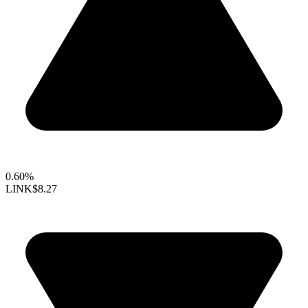
0.60%
LINK
$8.27