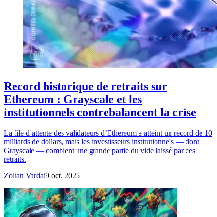
Record historique de retraits sur
Ethereum : Grayscale et les
institutionnels contrebalancent la crise
La file d’attente des validateurs d’Ethereum a atteint un record de 10
milliards de dollars, mais les investisseurs institutionnels — dont
Grayscale — comblent une grande partie du vide laissé par ces
retraits.
Zoltan Vardai
9 oct. 2025