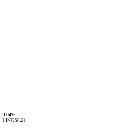
0.04%
LINK
$8.21