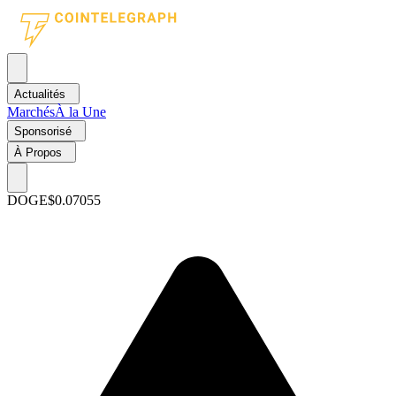
Actualités
Marchés
À la Une
Sponsorisé
À Propos
DOGE
$0.07055