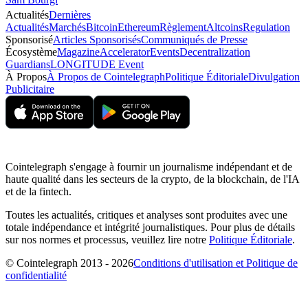
Actualités
Dernières
Actualités
Marchés
Bitcoin
Ethereum
Règlement
Altcoins
Regulation
Sponsorisé
Articles Sponsorisés
Communiqués de Presse
Écosystème
Magazine
Accelerator
Events
Decentralization
Guardians
LONGITUDE Event
À Propos
À Propos de Cointelegraph
Politique Éditoriale
Divulgation
Publicitaire
Cointelegraph s'engage à fournir un journalisme indépendant et de
haute qualité dans les secteurs de la crypto, de la blockchain, de l'IA
et de la fintech.
Toutes les actualités, critiques et analyses sont produites avec une
totale indépendance et intégrité journalistiques. Pour plus de détails
sur nos normes et processus, veuillez lire notre
Politique Éditoriale
.
© Cointelegraph 2013 - 2026
Conditions d'utilisation et Politique de
confidentialité