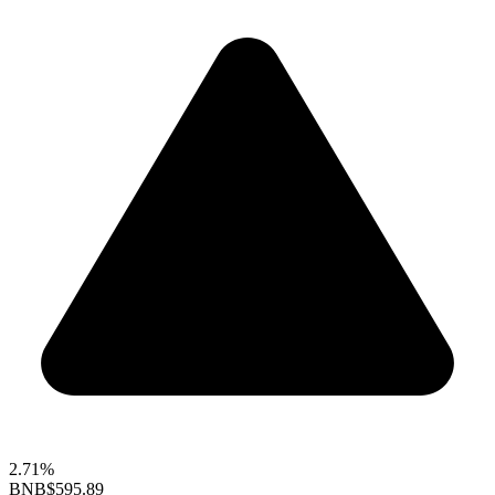
2.71%
BNB
$595.89