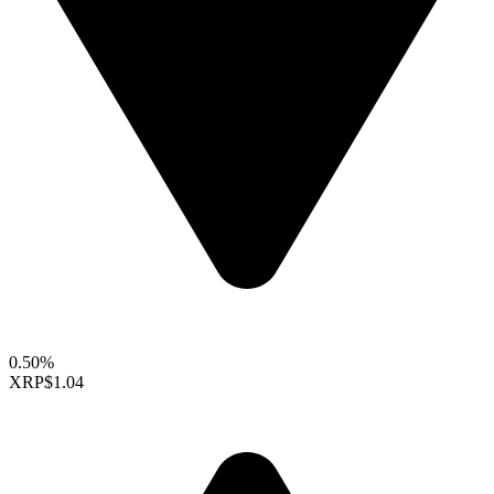
0.50%
XRP
$1.04