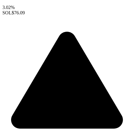
3.02%
SOL
$76.09