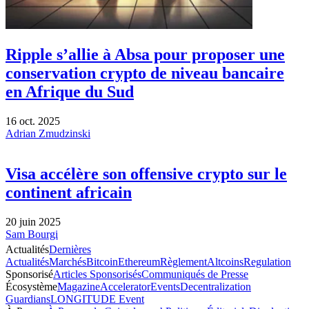
Ripple s’allie à Absa pour proposer une
conservation crypto de niveau bancaire
en Afrique du Sud
16 oct. 2025
Adrian Zmudzinski
Visa accélère son offensive crypto sur le
continent africain
20 juin 2025
Sam Bourgi
Actualités
Dernières
Actualités
Marchés
Bitcoin
Ethereum
Règlement
Altcoins
Regulation
Sponsorisé
Articles Sponsorisés
Communiqués de Presse
Écosystème
Magazine
Accelerator
Events
Decentralization
Guardians
LONGITUDE Event