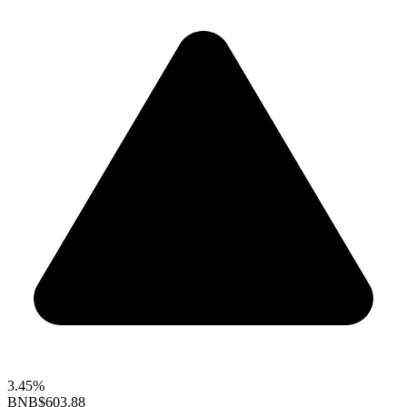
3.45%
BNB
$603.88