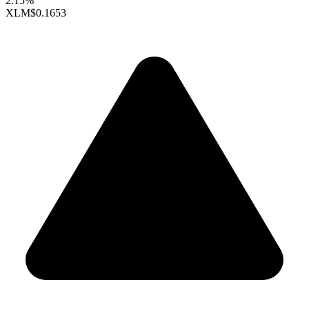
2.15%
XLM
$0.1653