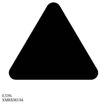
0.53%
XMR
$383.94