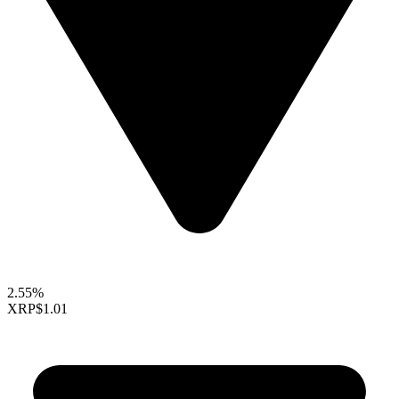
2.55%
XRP
$1.01