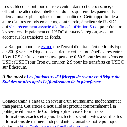
Les stablecoins ont joué un rôle central dans cette croissance, en
offrant une alternative libellée en dollars qui rend les paiements
internationaux plus rapides et moins coûteux. Cette opportunité a
attiré d'autres grands émetteurs, dont Circle, émetteur de l'USDC,
qui
s'est récemment associé à la fintech africaine Sasai
pour étendre
les services de paiement en USDC à travers la région, avec un
accent sur les transferts de fonds.
La Banque mondiale
estime
que l'envoi d'un transfert de fonds type
de 200 $ vers l'Afrique subsaharienne coûte aux bénéficiaires entre
13 et 17 $ de frais, contre aussi peu que 0,50 $ pour les transferts en
USDt (USDT) sur Tron ou environ 2 $ pour les transferts en USDC
sur Ethereum.
À lire aussi :
Les fondateurs d'Africrypt de retour en Afrique du
Sud des années après l'effondrement de la plateforme
Cointelegraph s’engage en faveur d’un journalisme indépendant et
transparent. Cet article d’actualité est produit conformément à la
politique éditoriale de Cointelegraph et vise à fournir des
informations exactes et à jour. Les lecteurs sont invités à vérifier les
informations de manière indépendante. Consultez notre politique
éditoriale
https://cointelegraph.fr/editorial-policy