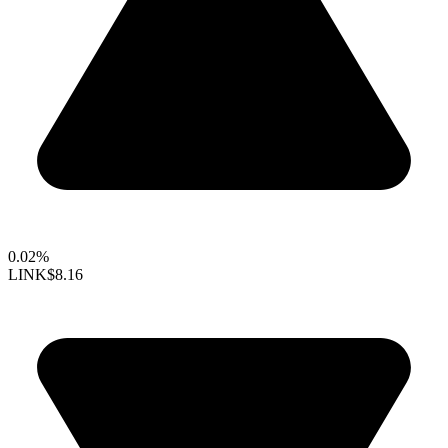
0.02%
LINK
$8.16