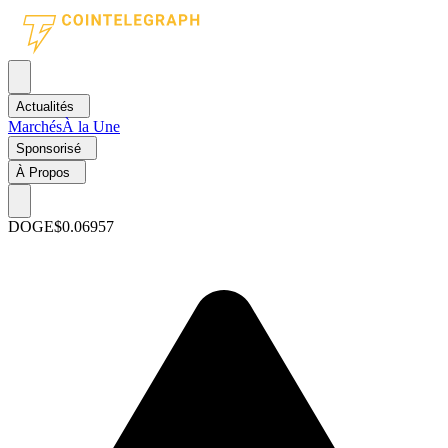
Actualités
Marchés
À la Une
Sponsorisé
À Propos
DOGE
$0.06957