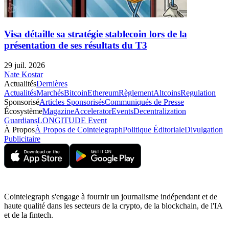
Visa détaille sa stratégie stablecoin lors de la
présentation de ses résultats du T3
29 juil. 2026
Nate Kostar
Actualités
Dernières
Actualités
Marchés
Bitcoin
Ethereum
Règlement
Altcoins
Regulation
Sponsorisé
Articles Sponsorisés
Communiqués de Presse
Écosystème
Magazine
Accelerator
Events
Decentralization
Guardians
LONGITUDE Event
À Propos
À Propos de Cointelegraph
Politique Éditoriale
Divulgation
Publicitaire
Cointelegraph s'engage à fournir un journalisme indépendant et de
haute qualité dans les secteurs de la crypto, de la blockchain, de l'IA
et de la fintech.