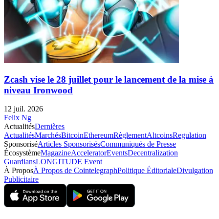
Zcash vise le 28 juillet pour le lancement de la mise à
niveau Ironwood
12 juil. 2026
Felix Ng
Actualités
Dernières
Actualités
Marchés
Bitcoin
Ethereum
Règlement
Altcoins
Regulation
Sponsorisé
Articles Sponsorisés
Communiqués de Presse
Écosystème
Magazine
Accelerator
Events
Decentralization
Guardians
LONGITUDE Event
À Propos
À Propos de Cointelegraph
Politique Éditoriale
Divulgation
Publicitaire