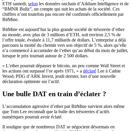
ETH samedi,
selon
les données onchain d’Arkham Intelligence et de
“BMNR Bullz”, un compte qui suit les achats de la société. Ces
chiffres n’ont toutefois pas encore été confirmés officiellement par
BitMine.
BitMine est aujourd’hui la plus grande société de trésorerie d’ether
au monde, avec plus de 3 millions d’ETH, soit environ 2,5 % de
l’offre totale, évaluée à 11,7 milliards de dollars. L’entreprise a déjà
parcouru la moitié du chemin vers son objectif de 5 %, alors qu’elle
n’a commencé à accumuler de l’ether qu’au début du mois de juillet,
lorsque le prix tournait autour de 2 500 dollars.
« L’ether pourrait dépasser le bitcoin, un peu comme Wall Street et
les actions ont surpassé l’or après 1971, » a
déclaré
Lee à Cathie
Wood, PDG d’ARK Invest, jeudi dernier, lors d’une nouvelle
déclaration optimiste sur l’actif.
Une bulle DAT en train d’éclater ?
L’accumulation agressive d’ether par BitMine survient alors même
que Tom Lee reconnaît que la bulle des trésoreries d’actifs
numériques pourrait avoir éclaté.
Il souligne que de nombreux DAT se négocient désormais en