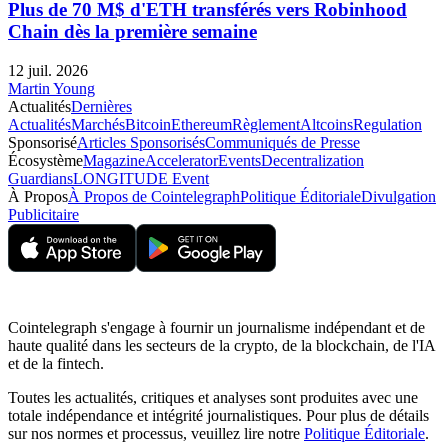
Plus de 70 M$ d'ETH transférés vers Robinhood
Chain dès la première semaine
12 juil. 2026
Martin Young
Actualités
Dernières
Actualités
Marchés
Bitcoin
Ethereum
Règlement
Altcoins
Regulation
Sponsorisé
Articles Sponsorisés
Communiqués de Presse
Écosystème
Magazine
Accelerator
Events
Decentralization
Guardians
LONGITUDE Event
À Propos
À Propos de Cointelegraph
Politique Éditoriale
Divulgation
Publicitaire
Cointelegraph s'engage à fournir un journalisme indépendant et de
haute qualité dans les secteurs de la crypto, de la blockchain, de l'IA
et de la fintech.
Toutes les actualités, critiques et analyses sont produites avec une
totale indépendance et intégrité journalistiques. Pour plus de détails
sur nos normes et processus, veuillez lire notre
Politique Éditoriale
.