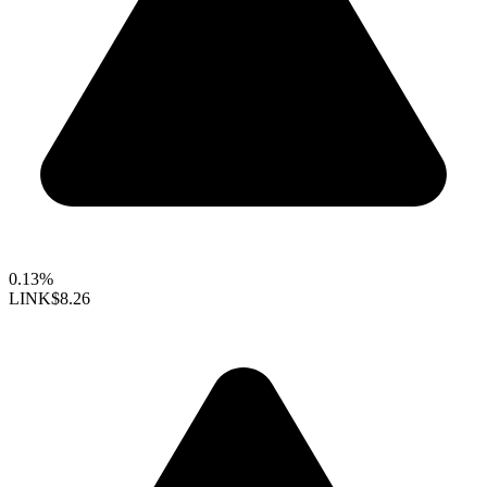
0.13%
LINK
$8.26