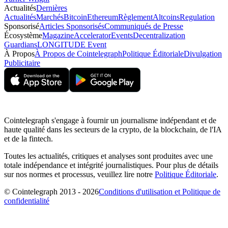
Actualités
Dernières
Actualités
Marchés
Bitcoin
Ethereum
Règlement
Altcoins
Regulation
Sponsorisé
Articles Sponsorisés
Communiqués de Presse
Écosystème
Magazine
Accelerator
Events
Decentralization
Guardians
LONGITUDE Event
À Propos
À Propos de Cointelegraph
Politique Éditoriale
Divulgation
Publicitaire
Cointelegraph s'engage à fournir un journalisme indépendant et de
haute qualité dans les secteurs de la crypto, de la blockchain, de l'IA
et de la fintech.
Toutes les actualités, critiques et analyses sont produites avec une
totale indépendance et intégrité journalistiques. Pour plus de détails
sur nos normes et processus, veuillez lire notre
Politique Éditoriale
.
© Cointelegraph 2013 - 2026
Conditions d'utilisation et Politique de
confidentialité