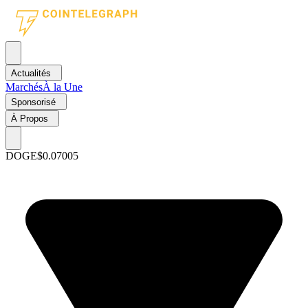
Actualités
Marchés
À la Une
Sponsorisé
À Propos
DOGE
$0.07005