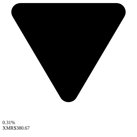
0.31%
XMR
$380.67