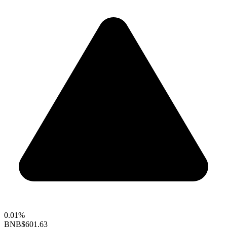
0.01%
BNB
$601.63