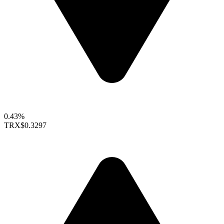
0.43%
TRX
$0.3297