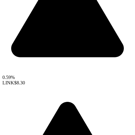
0.59%
LINK
$8.30