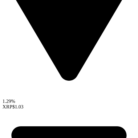
1.29%
XRP
$1.03