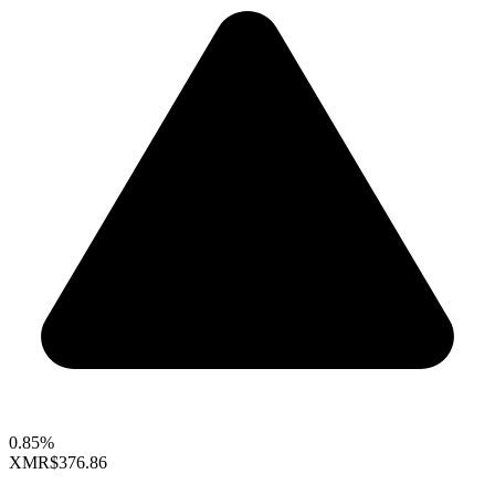
0.85%
XMR
$376.86