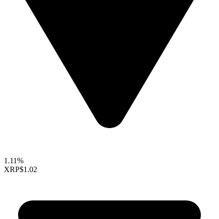
1.11%
XRP
$1.02