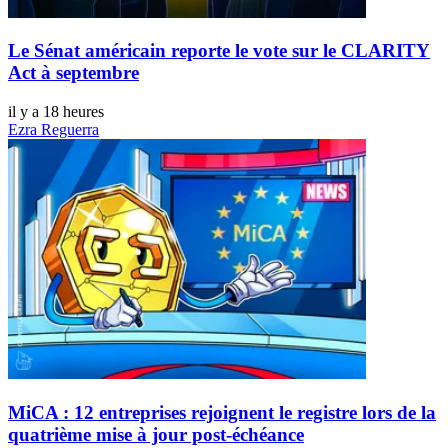
Le Sénat américain reporte le vote sur le CLARITY
Act à septembre
il y a 18 heures
Ezra Reguerra
MiCA : 12 entreprises rejoignent le registre lors de la
quatrième mise à jour post-échéance