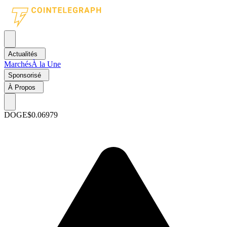
Actualités
Marchés
À la Une
Sponsorisé
À Propos
DOGE
$0.06979