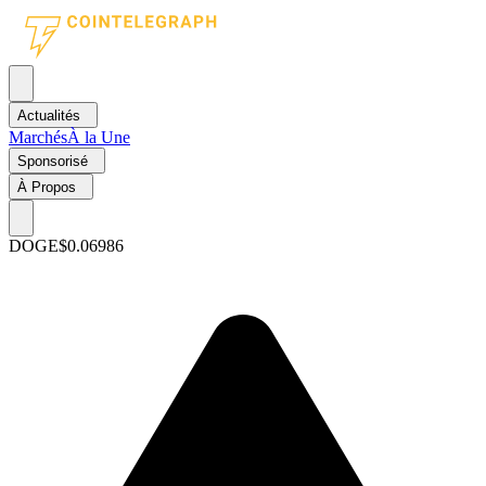
Actualités
Marchés
À la Une
Sponsorisé
À Propos
DOGE
$0.06986