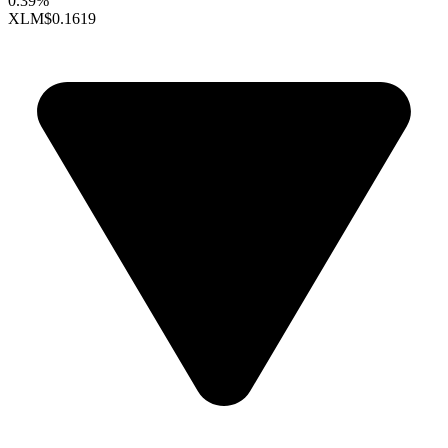
0.39%
XLM
$0.1619