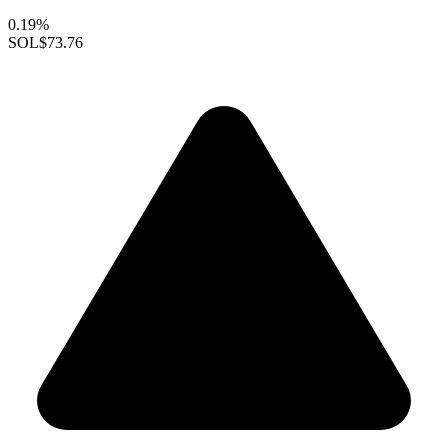
0.19%
SOL
$73.76