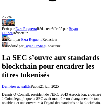
2.77%
Écrit par
Ezra Reguerra
Rédacteur
Vérifié par
Bryan
O'Shea
Rédacteur
Écrit par
Ezra Reguerra
Rédacteur
Vérifié par
Bryan O'Shea
Rédacteur
La SEC s’ouvre aux standards
blockchain pour encadrer les
titres tokenisés
Dernières actualités
Publié
21 juil. 2025
Dennis O’Connell, président de l’ERC-3643 Association, a déclaré
à Cointelegraph que la SEC avait montré « un changement de ton
notable » et une ouverture à l’égard des standards de la blockchain.