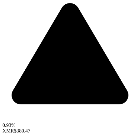
0.93%
XMR
$380.47