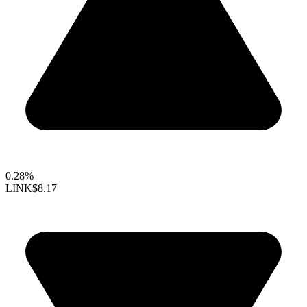
0.28%
LINK
$8.17