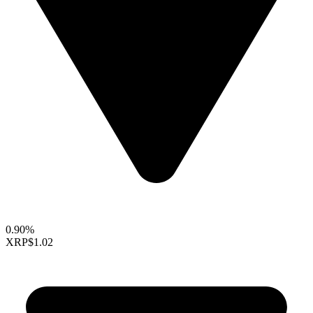
0.90%
XRP
$1.02