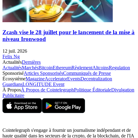
Zcash vise le 28 juillet pour le lancement de la mise à
niveau Ironwood
12 juil. 2026
Felix Ng
Actualités
Dernières
Actualités
Marchés
Bitcoin
Ethereum
Règlement
Altcoins
Regulation
Sponsorisé
Articles Sponsorisés
Communiqués de Presse
Écosystème
Magazine
Accelerator
Events
Decentralization
Guardians
LONGITUDE Event
À Propos
À Propos de Cointelegraph
Politique Éditoriale
Divulgation
Publicitaire
Cointelegraph s'engage à fournir un journalisme indépendant et de
haute qualité dans les secteurs de la crypto, de la blockchain, de l'IA