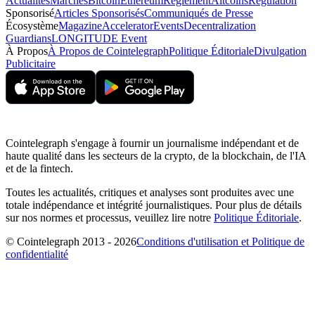
Actualités
Marchés
Bitcoin
Ethereum
Règlement
Altcoins
Regulation
Sponsorisé
Articles Sponsorisés
Communiqués de Presse
Écosystème
Magazine
Accelerator
Events
Decentralization
Guardians
LONGITUDE Event
À Propos
À Propos de Cointelegraph
Politique Éditoriale
Divulgation
Publicitaire
Cointelegraph s'engage à fournir un journalisme indépendant et de
haute qualité dans les secteurs de la crypto, de la blockchain, de l'IA
et de la fintech.
Toutes les actualités, critiques et analyses sont produites avec une
totale indépendance et intégrité journalistiques. Pour plus de détails
sur nos normes et processus, veuillez lire notre
Politique Éditoriale
.
© Cointelegraph 2013 - 2026
Conditions d'utilisation et Politique de
confidentialité