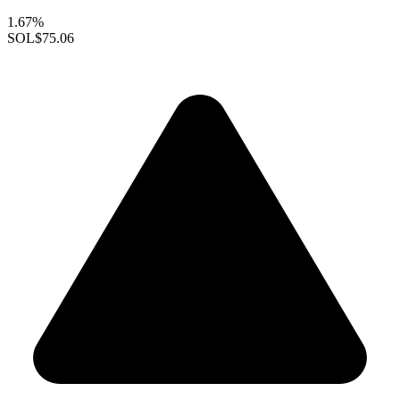
1.67%
SOL
$75.06