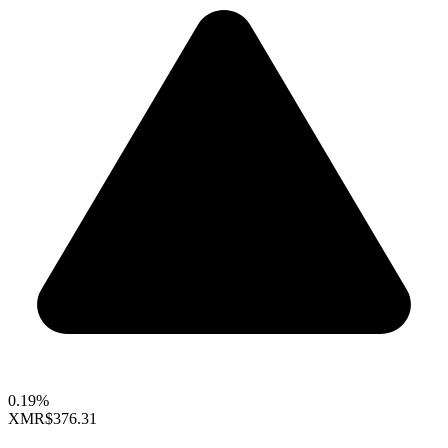
0.19%
XMR
$376.31