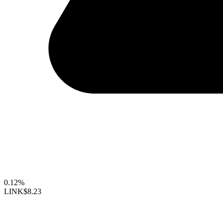
0.12%
LINK
$8.23