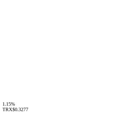
1.15%
TRX
$0.3277