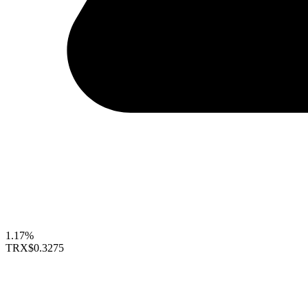
1.17%
TRX
$0.3275