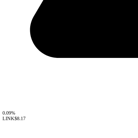
0.09%
LINK
$8.17