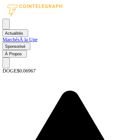
Actualités
Marchés
À la Une
Sponsorisé
À Propos
DOGE
$0.06967