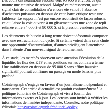
Les cours ont néanmoins rebondi vers 95 900 $ environ, ce qui
montre une tentative de rebond. Malgré ce redressement, aucun
signal clair de consolidation n’a encore été validé : l’absence
d’acheteurs puissants en dessous de cette barre critique reste une
faiblesse. Le support n’est pas encore reconstruit de façon robuste,
ce qui laisse la voie ouverte à un glissement vers une zone de repli
estimée entre 84 000 $ et 90 000 $, si la pression vendeuse persiste.
Les détenteurs de bitcoin à long terme doivent désormais composer
avec une restructuration du cycle. Si certains voient dans cette chute
une opportunité d’accumulation, d’autres privilégient l’attentisme
dans l’attente d’un nouveau signal de retournement.
À ce stade, les marchés observent avec attention l’évolution de la
liquidité, les flux des ETF et les positions sur les contrats à terme.
Une stabilisation en dessous de 95 000 $ sans afflux haussier
significatif pourrait confirmer un passage en mode baissier plus
profond.
Cointelegraph s’engage en faveur d’un journalisme indépendant et
transparent. Cet article d’actualité est produit conformément à la
politique éditoriale de Cointelegraph et vise à fournir des
informations exactes et à jour. Les lecteurs sont invités à vérifier les
informations de manière indépendante. Consultez notre politique
éditoriale
https://cointelegraph.fr/editorial-policy