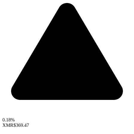
0.18%
XMR
$369.47