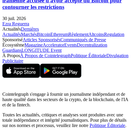
iranienne accusée d'avoir accepté du Bitcoin pour
contourner les restrictions
30 juil. 2026
Ezra Reguerra
Actualités
Dernières
Actualités
Marchés
Bitcoin
Ethereum
Règlement
Altcoins
Regulation
Sponsorisé
Articles Sponsorisés
Communiqués de Presse
Écosystème
Magazine
Accelerator
Events
Decentralization
Guardians
LONGITUDE Event
À Propos
À Propos de Cointelegraph
Politique Éditoriale
Divulgation
Publicitaire
Cointelegraph s'engage à fournir un journalisme indépendant et de
haute qualité dans les secteurs de la crypto, de la blockchain, de l'IA
et de la fintech.
Toutes les actualités, critiques et analyses sont produites avec une
totale indépendance et intégrité journalistiques. Pour plus de détails
sur nos normes et processus, veuillez lire notre
Politique Éditoriale
.