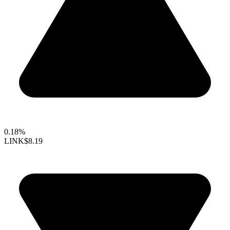
0.18%
LINK
$8.19