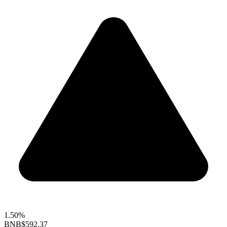
1.50%
BNB
$592.37