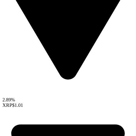
2.89%
XRP
$1.01