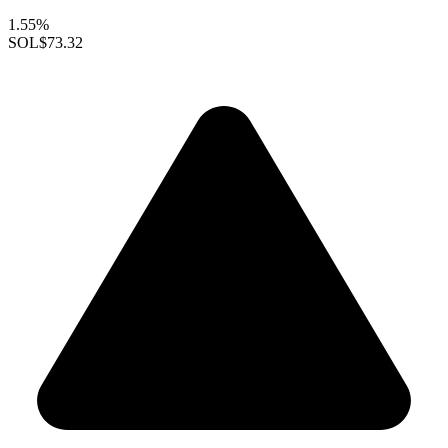
1.55%
SOL
$73.32