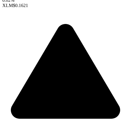
0.02%
XLM
$0.1621