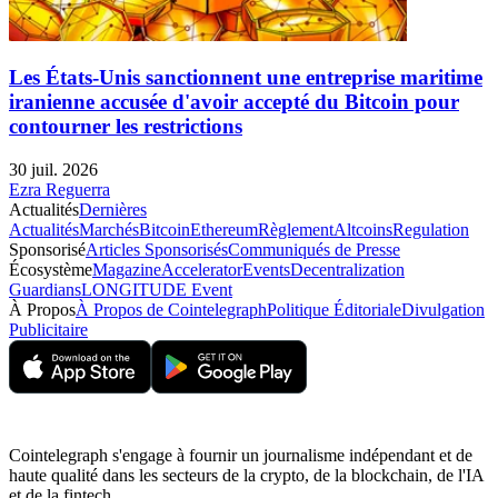
Les États-Unis sanctionnent une entreprise maritime
iranienne accusée d'avoir accepté du Bitcoin pour
contourner les restrictions
30 juil. 2026
Ezra Reguerra
Actualités
Dernières
Actualités
Marchés
Bitcoin
Ethereum
Règlement
Altcoins
Regulation
Sponsorisé
Articles Sponsorisés
Communiqués de Presse
Écosystème
Magazine
Accelerator
Events
Decentralization
Guardians
LONGITUDE Event
À Propos
À Propos de Cointelegraph
Politique Éditoriale
Divulgation
Publicitaire
Cointelegraph s'engage à fournir un journalisme indépendant et de
haute qualité dans les secteurs de la crypto, de la blockchain, de l'IA
et de la fintech.