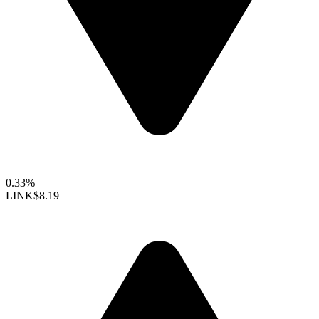
0.33%
LINK
$8.19