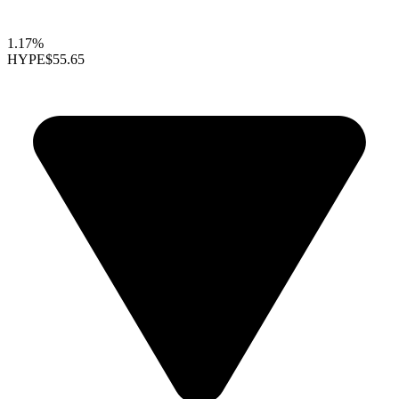
1.17%
HYPE
$55.65