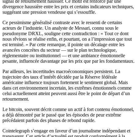
signal de retournement haussier. Ce motif est renforcé par une
divergence haussière entre les prix et certains indicateurs techniques,
suggérant une pression vendeuse qui s’essouffle.
Ce pessimisme généralisé contraste avec le ressenti de certains
acteurs de l’industrie. Un analyste de Messari, connu sous le
pseudonyme DRXL, souligne cette contradiction : « Tout ce dont
nous rêvions se réalise enfin, et pourtant, on a l’impression que tout
est terminé. » Par cette remarque, il pointe un décalage entre les
avancées concrètes du secteur — sur le plan technologique,
réglementaire ou institutionnel — et une ambiance émotionnelle
pesante, influencée davantage par les prix que par les fondamentaux.
Par ailleurs, les incertitudes macroéconomiques persistent. La
trajectoire des taux d’intérêt décidée par la Réserve fédérale
américaine influence toujours fortement le sentiment global. Mais
dans cet environnement incertain, les extrêmes émotionnels comme
celui actuellement atteint peuvent aussi être le point de départ d’un
retournement.
Le bitcoin, souvent décrit comme un actif à fort contenu émotionnel,
a déjà démontré par le passé que les épisodes de peur extrême
précédaient parfois des phases de rebond rapide.
Cointelegraph s’engage en faveur d’un journalisme indépendant et
transparent. Cet article d’actualité est produit conformément à la