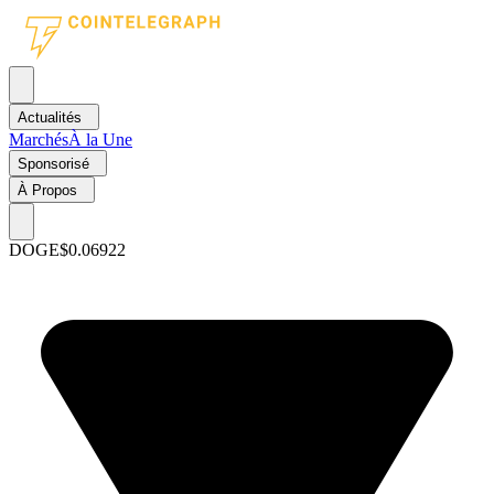
Actualités
Marchés
À la Une
Sponsorisé
À Propos
DOGE
$0.06922