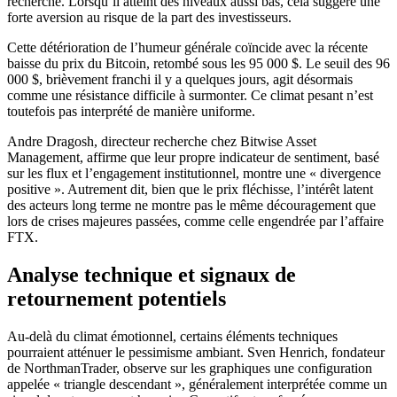
recherche. Lorsqu’il atteint des niveaux aussi bas, cela suggère une
forte aversion au risque de la part des investisseurs.
Cette détérioration de l’humeur générale coïncide avec la récente
baisse du prix du Bitcoin, retombé sous les 95 000 $. Le seuil des 96
000 $, brièvement franchi il y a quelques jours, agit désormais
comme une résistance difficile à surmonter. Ce climat pesant n’est
toutefois pas interprété de manière uniforme.
Andre Dragosh, directeur recherche chez Bitwise Asset
Management, affirme que leur propre indicateur de sentiment, basé
sur les flux et l’engagement institutionnel, montre une « divergence
positive ». Autrement dit, bien que le prix fléchisse, l’intérêt latent
des acteurs long terme ne montre pas le même découragement que
lors de crises majeures passées, comme celle engendrée par l’affaire
FTX.
Analyse technique et signaux de
retournement potentiels
Au-delà du climat émotionnel, certains éléments techniques
pourraient atténuer le pessimisme ambiant. Sven Henrich, fondateur
de NorthmanTrader, observe sur les graphiques une configuration
appelée « triangle descendant », généralement interprétée comme un