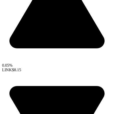
0.05%
LINK
$8.15