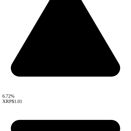
6.72%
XRP
$1.01