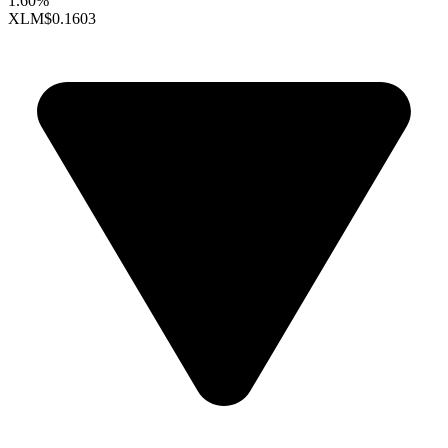
1.60%
XLM
$0.1603