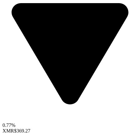
0.77%
XMR
$369.27