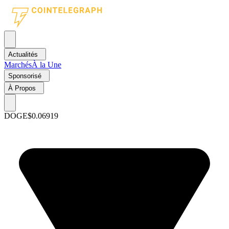
Actualités
Marchés
À la Une
Sponsorisé
À Propos
DOGE
$0.06919