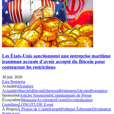
Les États-Unis sanctionnent une entreprise maritime
iranienne accusée d'avoir accepté du Bitcoin pour
contourner les restrictions
30 juil. 2026
Ezra Reguerra
Actualités
Dernières
Actualités
Marchés
Bitcoin
Ethereum
Règlement
Altcoins
Regulation
Sponsorisé
Articles Sponsorisés
Communiqués de Presse
Écosystème
Magazine
Accelerator
Events
Decentralization
Guardians
LONGITUDE Event
À Propos
À Propos de Cointelegraph
Politique Éditoriale
Divulgation
Publicitaire